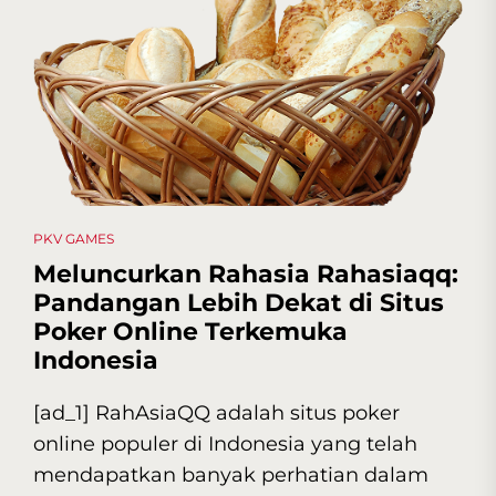
PKV GAMES
Meluncurkan Rahasia Rahasiaqq:
Pandangan Lebih Dekat di Situs
Poker Online Terkemuka
Indonesia
[ad_1] RahAsiaQQ adalah situs poker
online populer di Indonesia yang telah
mendapatkan banyak perhatian dalam