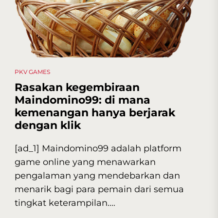
PKV GAMES
Rasakan kegembiraan
Maindomino99: di mana
kemenangan hanya berjarak
dengan klik
[ad_1] Maindomino99 adalah platform
game online yang menawarkan
pengalaman yang mendebarkan dan
menarik bagi para pemain dari semua
tingkat keterampilan....