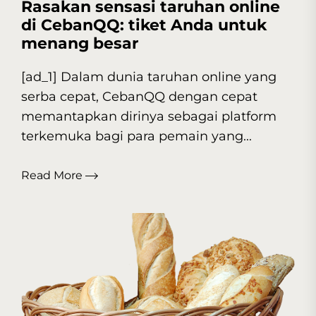
Rasakan sensasi taruhan online
di CebanQQ: tiket Anda untuk
menang besar
[ad_1] Dalam dunia taruhan online yang
serba cepat, CebanQQ dengan cepat
memantapkan dirinya sebagai platform
terkemuka bagi para pemain yang...
Read More