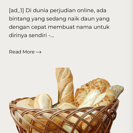
[ad_1] Di dunia perjudian online, ada
bintang yang sedang naik daun yang
dengan cepat membuat nama untuk
dirinya sendiri -...
Read More