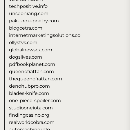
techpositive.info
unseonrang.com
pak-urdu-poetry.com
blogcetra.com
internetmarketingsolutions.co
ollystvs.com
globalnewscx.com
dogslives.com
pdfbookplanet.com
queenofrattan.com
thequeenofrattan.com
denohubpro.com
blades-knife.com
one-piece-spoiler.com
studiooneiota.com
findingcasino.org
realworldcobra.com
automachine.info