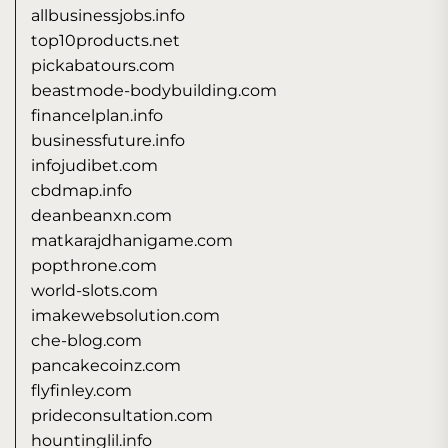
allbusinessjobs.info
top10products.net
pickabatours.com
beastmode-bodybuilding.com
financelplan.info
businessfuture.info
infojudibet.com
cbdmap.info
deanbeanxn.com
matkarajdhanigame.com
popthrone.com
world-slots.com
imakewebsolution.com
che-blog.com
pancakecoinz.com
flyfinley.com
prideconsultation.com
hountinglil.info