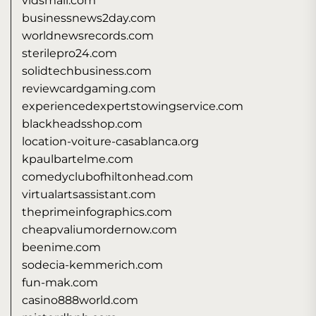
vidsmall.com
businessnews2day.com
worldnewsrecords.com
sterilepro24.com
solidtechbusiness.com
reviewcardgaming.com
experiencedexpertstowingservice.com
blackheadsshop.com
location-voiture-casablanca.org
kpaulbartelme.com
comedyclubofhiltonhead.com
virtualartsassistant.com
theprimeinfographics.com
cheapvaliumordernow.com
beenime.com
sodecia-kemmerich.com
fun-mak.com
casino888world.com