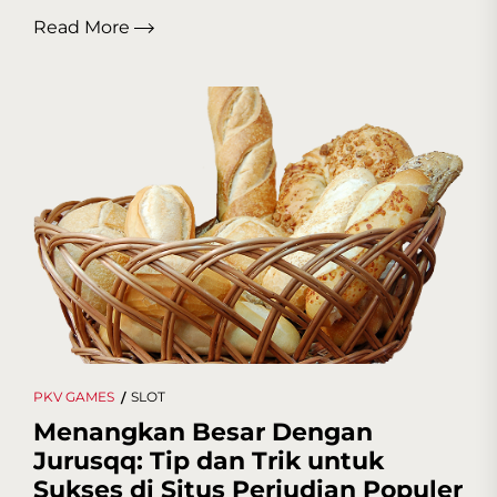
Read More
PKV GAMES
SLOT
Menangkan Besar Dengan
Jurusqq: Tip dan Trik untuk
Sukses di Situs Perjudian Populer