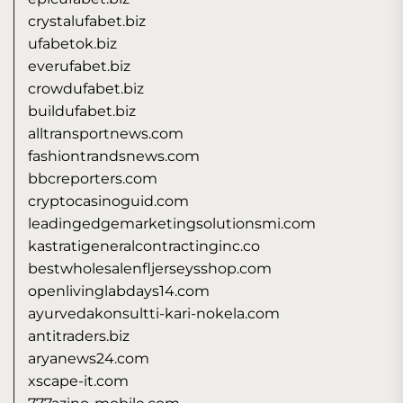
crystalufabet.biz
ufabetok.biz
everufabet.biz
crowdufabet.biz
buildufabet.biz
alltransportnews.com
fashiontrandsnews.com
bbcreporters.com
cryptocasinoguid.com
leadingedgemarketingsolutionsmi.com
kastratigeneralcontractinginc.co
bestwholesalenfljerseysshop.com
openlivinglabdays14.com
ayurvedakonsultti-kari-nokela.com
antitraders.biz
aryanews24.com
xscape-it.com