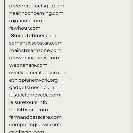
greenproductsgui.com
healthconcerning.com
rojgarind.com
fewhour.com
18minutetimer.com
semanticseostars.com
mainstreamzone.com
growmarijuanas.com
webnshare.com
overlygeneralization.com
ethiopianetwork.org
gadgetsmesh.com
justicefornevada.com
leisuretours.info
hellotbsbro.com
farmandpetscare.com
computingservice.info
caiofracini.com