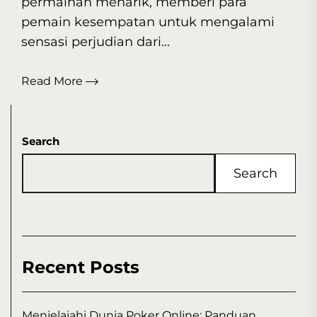
permainan menarik, memberi para
pemain kesempatan untuk mengalami
sensasi perjudian dari...
Read More
Search
Search
Recent Posts
Menjelajahi Dunia Poker Online: Panduan