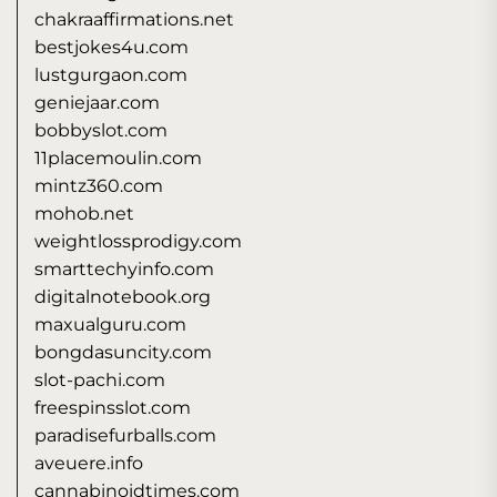
chakraaffirmations.net
bestjokes4u.com
lustgurgaon.com
geniejaar.com
bobbyslot.com
11placemoulin.com
mintz360.com
mohob.net
weightlossprodigy.com
smarttechyinfo.com
digitalnotebook.org
maxualguru.com
bongdasuncity.com
slot-pachi.com
freespinsslot.com
paradisefurballs.com
aveuere.info
cannabinoidtimes.com