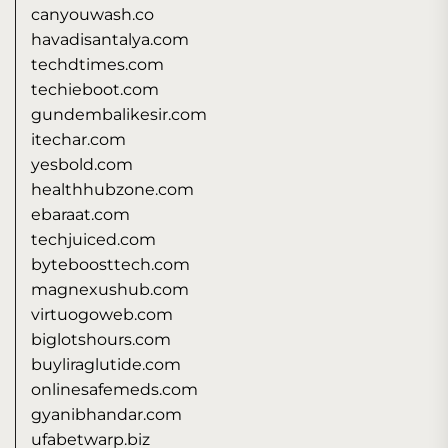
canyouwash.co
havadisantalya.com
techdtimes.com
techieboot.com
gundembalikesir.com
itechar.com
yesbold.com
healthhubzone.com
ebaraat.com
techjuiced.com
byteboosttech.com
magnexushub.com
virtuogoweb.com
biglotshours.com
buyliraglutide.com
onlinesafemeds.com
gyanibhandar.com
ufabetwarp.biz