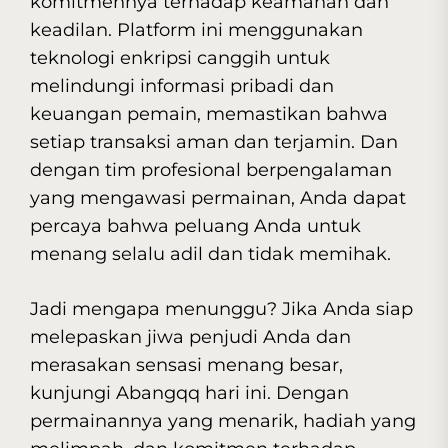
komitmennya terhadap keamanan dan
keadilan. Platform ini menggunakan
teknologi enkripsi canggih untuk
melindungi informasi pribadi dan
keuangan pemain, memastikan bahwa
setiap transaksi aman dan terjamin. Dan
dengan tim profesional berpengalaman
yang mengawasi permainan, Anda dapat
percaya bahwa peluang Anda untuk
menang selalu adil dan tidak memihak.
Jadi mengapa menunggu? Jika Anda siap
melepaskan jiwa penjudi Anda dan
merasakan sensasi menang besar,
kunjungi Abangqq hari ini. Dengan
permainannya yang menarik, hadiah yang