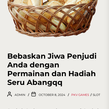
Bebaskan Jiwa Penjudi
Anda dengan
Permainan dan Hadiah
Seru Abangqq
ADMIN
OCTOBER 8, 2024
PKV GAMES
SLOT