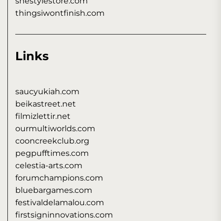
shestylestore.com
thingsiwontfinish.com
Links
saucyukiah.com
beikastreet.net
filmizlettir.net
ourmultiworlds.com
cooncreekclub.org
pegpufftimes.com
celestia-arts.com
forumchampions.com
bluebargames.com
festivaldelamalou.com
firstsigninnovations.com