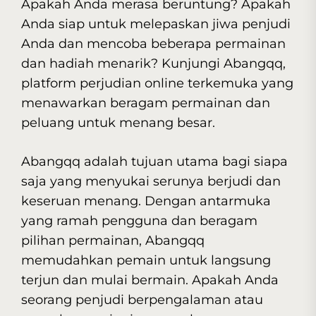
Apakah Anda merasa beruntung? Apakah
Anda siap untuk melepaskan jiwa penjudi
Anda dan mencoba beberapa permainan
dan hadiah menarik? Kunjungi Abangqq,
platform perjudian online terkemuka yang
menawarkan beragam permainan dan
peluang untuk menang besar.
Abangqq adalah tujuan utama bagi siapa
saja yang menyukai serunya berjudi dan
keseruan menang. Dengan antarmuka
yang ramah pengguna dan beragam
pilihan permainan, Abangqq
memudahkan pemain untuk langsung
terjun dan mulai bermain. Apakah Anda
seorang penjudi berpengalaman atau