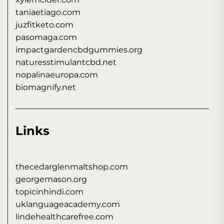
taniaetiago.com
juzfitketo.com
pasomaga.com
impactgardencbdgummies.org
naturesstimulantcbd.net
nopalinaeuropa.com
biomagnify.net
Links
thecedarglenmaltshop.com
georgemason.org
topicinhindi.com
uklanguageacademy.com
lindehealthcarefree.com