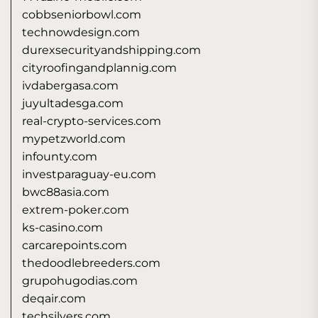
cobbseniorbowl.com
technowdesign.com
durexsecurityandshipping.com
cityroofingandplannig.com
ivdabergasa.com
juyultadesga.com
real-crypto-services.com
mypetzworld.com
infounty.com
investparaguay-eu.com
bwc88asia.com
extrem-poker.com
ks-casino.com
carcarepoints.com
thedoodlebreeders.com
grupohugodias.com
deqair.com
techsilvers.com