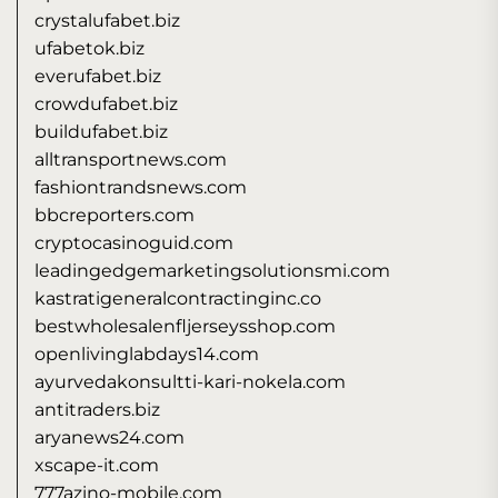
crystalufabet.biz
ufabetok.biz
everufabet.biz
crowdufabet.biz
buildufabet.biz
alltransportnews.com
fashiontrandsnews.com
bbcreporters.com
cryptocasinoguid.com
leadingedgemarketingsolutionsmi.com
kastratigeneralcontractinginc.co
bestwholesalenfljerseysshop.com
openlivinglabdays14.com
ayurvedakonsultti-kari-nokela.com
antitraders.biz
aryanews24.com
xscape-it.com
777azino-mobile.com