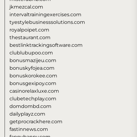
jkmezcal.com
intervaltrainingexercises.com
tyestylebusinesssolutions.com
royalpoipet.com
thestaurant.com
bestlinktrackingsoftware.com
clublubupoo.com
bonusmazijeu.com
bonuskyfojea.com
bonuskorokee.com
bonusgexipoy.com
casinorelaxluxe.com
clubetechplay.com
domdombd.com
dailyplayz.com
getprocrackhere.com
fastinnews.com
fannybanny.com