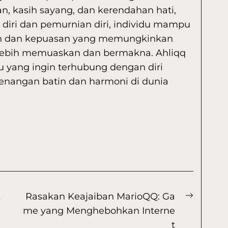
n, kasih sayang, dan kerendahan hati,
diri dan pemurnian diri, individu mampu
n dan kepuasan yang memungkinkan
lebih memuaskan dan bermakna. Ahliqq
u yang ingin terhubung dengan diri
enangan batin dan harmoni di dunia
Next
k
Rasakan Keajaiban MarioQQ: Ga
post:
me yang Menghebohkan Interne
t