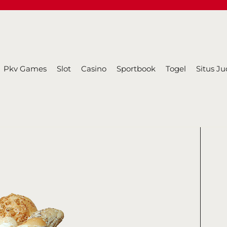
Pkv Games
Slot
Casino
Sportbook
Togel
Situs Ju