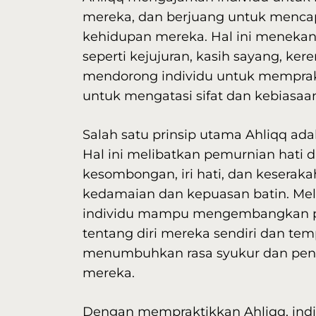
mereka, dan berjuang untuk menca
kehidupan mereka. Hal ini meneka
seperti kejujuran, kasih sayang, ker
mendorong individu untuk memprakti
untuk mengatasi sifat dan kebiasaan
Salah satu prinsip utama Ahliqq adal
Hal ini melibatkan pemurnian hati d
kesombongan, iri hati, dan keserak
kedamaian dan kepuasan batin. Melalu
individu mampu mengembangkan 
tentang diri mereka sendiri dan tem
menumbuhkan rasa syukur dan pen
mereka.
Dengan mempraktikkan Ahliqq, ind