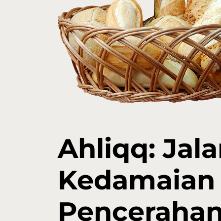
Ahliqq: Jal
Kedamaian 
Penceraha