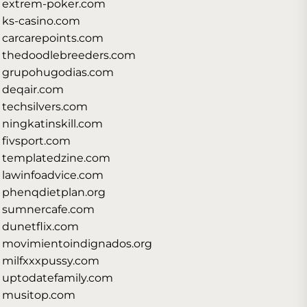
extrem-poker.com
ks-casino.com
carcarepoints.com
thedoodlebreeders.com
grupohugodias.com
deqair.com
techsilvers.com
ningkatinskill.com
fivsport.com
templatedzine.com
lawinfoadvice.com
phenqdietplan.org
sumnercafe.com
dunetflix.com
movimientoindignados.org
milfxxxpussy.com
uptodatefamily.com
musitop.com