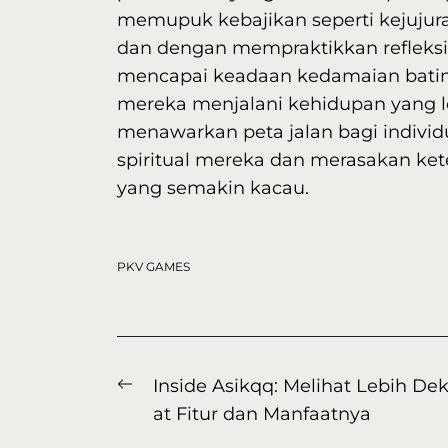
memupuk kebajikan seperti kejujura
dan dengan mempraktikkan refleksi 
mencapai keadaan kedamaian bati
mereka menjalani kehidupan yang 
menawarkan peta jalan bagi individ
spiritual mereka dan merasakan ket
yang semakin kacau.
PKV GAMES
Post
Previous
Inside Asikqq: Melihat Lebih De
navigation
post:
at Fitur dan Manfaatnya