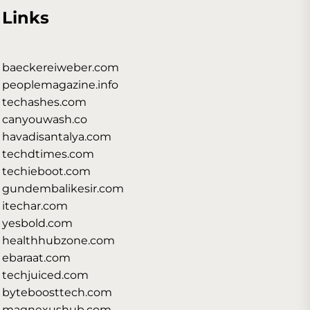
Links
baeckereiweber.com
peoplemagazine.info
techashes.com
canyouwash.co
havadisantalya.com
techdtimes.com
techieboot.com
gundembalikesir.com
itechar.com
yesbold.com
healthhubzone.com
ebaraat.com
techjuiced.com
byteboosttech.com
magnexushub.com