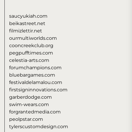
saucyukiah.com
beikastreet.net
filmizlettir.net
ourmultiworlds.com
cooncreekclub.org
pegpufftimes.com
celestia-arts.com
forumchampions.com
bluebargames.com
festivaldelamalou.com
firstsigninnovations.com
garberdodge.com
swim-wears.com
forgrantedmedia.com
peolpstar.com
tylerscustomdesign.com