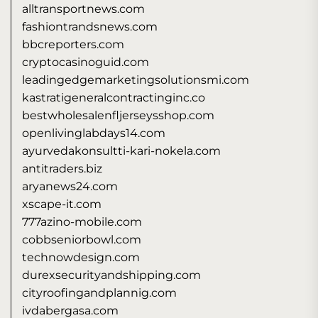
alltransportnews.com
fashiontrandsnews.com
bbcreporters.com
cryptocasinoguid.com
leadingedgemarketingsolutionsmi.com
kastratigeneralcontractinginc.co
bestwholesalenfljerseysshop.com
openlivinglabdays14.com
ayurvedakonsultti-kari-nokela.com
antitraders.biz
aryanews24.com
xscape-it.com
777azino-mobile.com
cobbseniorbowl.com
technowdesign.com
durexsecurityandshipping.com
cityroofingandplannig.com
ivdabergasa.com