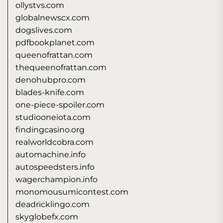
ollystvs.com
globalnewscx.com
dogslives.com
pdfbookplanet.com
queenofrattan.com
thequeenofrattan.com
denohubpro.com
blades-knife.com
one-piece-spoiler.com
studiooneiota.com
findingcasino.org
realworldcobra.com
automachine.info
autospeedsters.info
wagerchampion.info
monomousumicontest.com
deadricklingo.com
skyglobefx.com