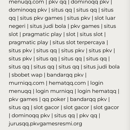
menuqq.com
|
pkv qq
|
dominoqq pkv
|
dominoqq pkv
|
situs qq
|
situs qq
|
situs
qq
|
situs pkv games
|
situs pkv
|
slot luar
negeri
|
situs judi bola
|
pkv games
|
situs
slot
|
pragmatic play
|
slot
|
situs slot
|
pragmatic play
|
situs slot terpercaya
|
situs pkv
|
situs qq
|
situs pkv
|
situs pkv
|
situs pkv
|
situs qq
|
situs qq
|
situs qq
|
situs qq
|
situs qq
|
situs qq
|
situs judi bola
|
sbobet wap
|
bandarqq pkv
|
murniqq.com
|
hematqq.com
|
login
menuqq
|
login murniqq
|
login hematqq
|
pkv games
|
qq poker
|
bandarqq pkv
|
situs qq
|
slot gacor
|
slot gacor
|
slot gacor
|
dominoqq pkv
|
situs qq
|
pkv qq
|
jurusqq.pkvgamesresmi.org