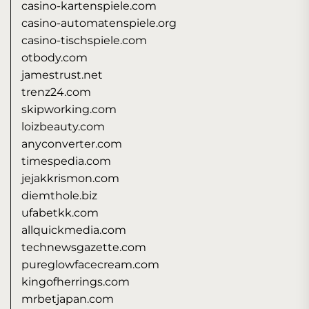
casino-kartenspiele.com
casino-automatenspiele.org
casino-tischspiele.com
otbody.com
jamestrust.net
trenz24.com
skipworking.com
loizbeauty.com
anyconverter.com
timespedia.com
jejakkrismon.com
diemthole.biz
ufabetkk.com
allquickmedia.com
technewsgazette.com
pureglowfacecream.com
kingofherrings.com
mrbetjapan.com