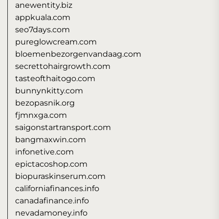
anewentity.biz
appkuala.com
seo7days.com
pureglowcream.com
bloemenbezorgenvandaag.com
secrettohairgrowth.com
tasteofthaitogo.com
bunnynkitty.com
bezopasnik.org
fjmnxga.com
saigonstartransport.com
bangmaxwin.com
infonetive.com
epictacoshop.com
biopuraskinserum.com
californiafinances.info
canadafinance.info
nevadamoney.info