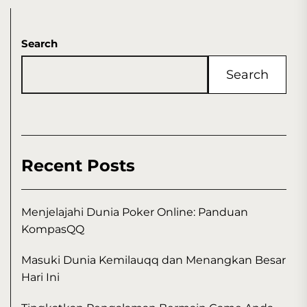
Search
Search
Recent Posts
Menjelajahi Dunia Poker Online: Panduan
KompasQQ
Masuki Dunia Kemilauqq dan Menangkan Besar
Hari Ini