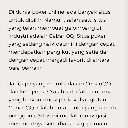
Di dunia poker online, ada banyak situs
untuk dipilih. Namun, salah satu situs
yang telah membuat gelombang di
industri adalah CebanQQ. Situs poker
yang sedang naik daun ini dengan cepat
mendapatkan pengikut yang setia dan
dengan cepat menjadi favorit di antara
para pemain.
Jadi, apa yang membedakan CebanQQ
dari kompetisi? Salah satu faktor utama
yang berkontribusi pada kebangkitan
CebanQQ adalah antarmuka yang ramah
pengguna. Situs ini mudah dinavigasi,
membuatnya sederhana bagi pemain