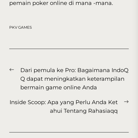
pemain poker online di mana -mana.
PKV GAMES
Post
Previous
Dari pemula ke Pro: Bagaimana IndoQ
navigation
post:
Q dapat meningkatkan keterampilan
bermain game online Anda
Ne
Inside Scoop: Apa yang Perlu Anda Ket
pos
ahui Tentang Rahasiaqq