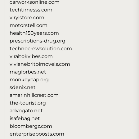
carworksonline.com
techtimesss.com
virylstore.com
motorstell.com
health150years.com
prescriptions-drug.org
technocrewsolution.com
viraltokvibes.com
vivianebritoimoveis.com
magforbes.net
monkeycap.org
sdenix.net
amarinhillcrest.com
the-tourist.org
advogato.net
isafebag.net
bloombergz.com
enterpriseboosts.com