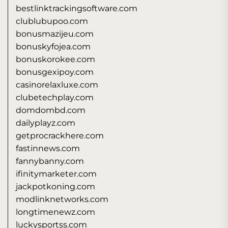
bestlinktrackingsoftware.com
clublubupoo.com
bonusmazijeu.com
bonuskyfojea.com
bonuskorokee.com
bonusgexipoy.com
casinorelaxluxe.com
clubetechplay.com
domdombd.com
dailyplayz.com
getprocrackhere.com
fastinnews.com
fannybanny.com
ifinitymarketer.com
jackpotkoning.com
modlinknetworks.com
longtimenewz.com
luckysportss.com