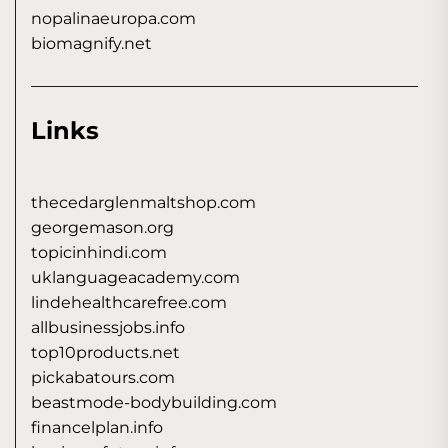
nopalinaeuropa.com
biomagnify.net
Links
thecedarglenmaltshop.com
georgemason.org
topicinhindi.com
uklanguageacademy.com
lindehealthcarefree.com
allbusinessjobs.info
top10products.net
pickabatours.com
beastmode-bodybuilding.com
financelplan.info