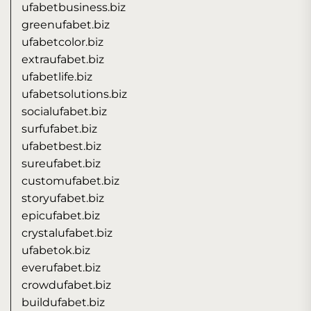
ufabetbusiness.biz
greenufabet.biz
ufabetcolor.biz
extraufabet.biz
ufabetlife.biz
ufabetsolutions.biz
socialufabet.biz
surfufabet.biz
ufabetbest.biz
sureufabet.biz
customufabet.biz
storyufabet.biz
epicufabet.biz
crystalufabet.biz
ufabetok.biz
everufabet.biz
crowdufabet.biz
buildufabet.biz