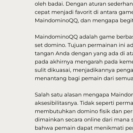
oleh badai. Dengan aturan sederha
cepat menjadi favorit di antara game
MaindominoQQ, dan mengapa begit
MaindominoQQ adalah game berbas
set domino. Tujuan permainan ini 
tangan Anda dengan yang ada di at
pada akhirnya mengarah pada kemen
sulit dikuasai, menjadikannya pe
menantang bagi pemain dari semua 
Salah satu alasan mengapa Maindo
aksesibilitasnya. Tidak seperti perm
membutuhkan domino fisik dan pe
dimainkan secara online dari mana sa
bahwa pemain dapat menikmati per