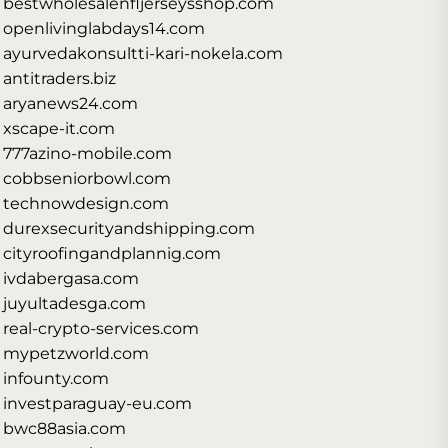
bestwholesalenfljerseysshop.com
openlivinglabdays14.com
ayurvedakonsultti-kari-nokela.com
antitraders.biz
aryanews24.com
xscape-it.com
777azino-mobile.com
cobbseniorbowl.com
technowdesign.com
durexsecurityandshipping.com
cityroofingandplannig.com
ivdabergasa.com
juyultadesga.com
real-crypto-services.com
mypetzworld.com
infounty.com
investparaguay-eu.com
bwc88asia.com