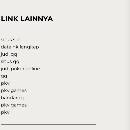
LINK LAINNYA
situs slot
data hk lengkap
judi qq
situs qq
judi poker online
qq
pkv
pkv games
bandarqq
pkv games
pkv