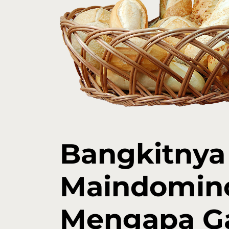
Bangkitnya
Maindomin
Mengapa G