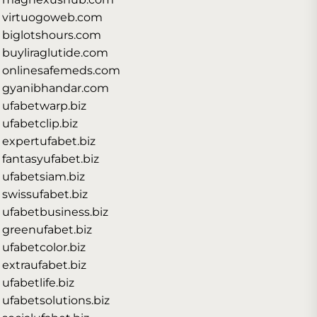
virtuogoweb.com
biglotshours.com
buyliraglutide.com
onlinesafemeds.com
gyanibhandar.com
ufabetwarp.biz
ufabetclip.biz
expertufabet.biz
fantasyufabet.biz
ufabetsiam.biz
swissufabet.biz
ufabetbusiness.biz
greenufabet.biz
ufabetcolor.biz
extraufabet.biz
ufabetlife.biz
ufabetsolutions.biz