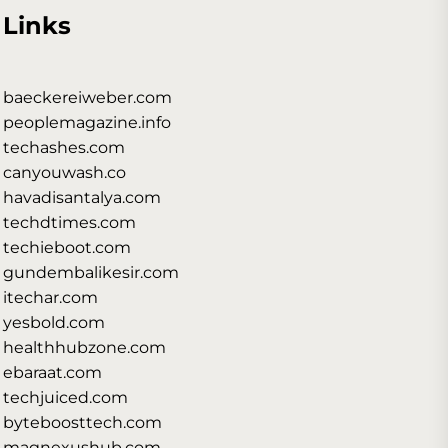
Links
baeckereiweber.com
peoplemagazine.info
techashes.com
canyouwash.co
havadisantalya.com
techdtimes.com
techieboot.com
gundembalikesir.com
itechar.com
yesbold.com
healthhubzone.com
ebaraat.com
techjuiced.com
byteboosttech.com
magnexushub.com