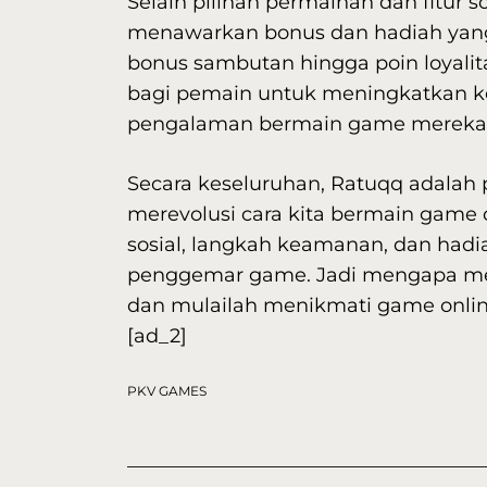
Selain pilihan permainan dan fitur
menawarkan bonus dan hadiah yang
bonus sambutan hingga poin loyalit
bagi pemain untuk meningkatkan 
pengalaman bermain game mereka
Secara keseluruhan, Ratuqq adalah 
merevolusi cara kita bermain game 
sosial, langkah keamanan, dan hadi
penggemar game. Jadi mengapa me
dan mulailah menikmati game online 
[ad_2]
PKV GAMES