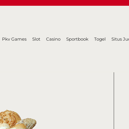
Pkv Games
Slot
Casino
Sportbook
Togel
Situs Ju