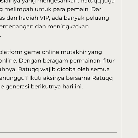
 sosialnya yang mengesankan, Ratuqq juga
 melimpah untuk para pemain. Dari
as dan hadiah VIP, ada banyak peluang
kemenangan dan meningkatkan
.
platform game online mutakhir yang
online. Dengan beragam permainan, fitur
ahnya, Ratuqq wajib dicoba oleh semua
nunggu? Ikuti aksinya bersama Ratuqq
generasi berikutnya hari ini.