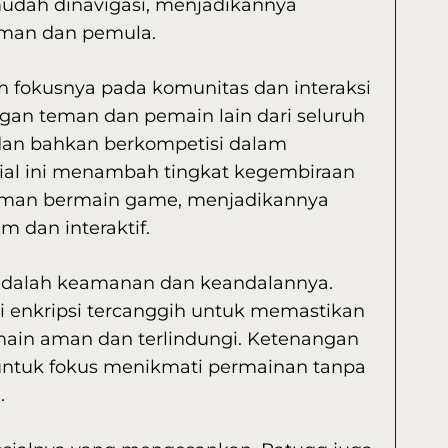
udah dinavigasi, menjadikannya
man dan pemula.
ah fokusnya pada komunitas dan interaksi
gan teman dan pemain lain dari seluruh
 dan bahkan berkompetisi dalam
ial ini menambah tingkat kegembiraan
laman bermain game, menjadikannya
 dan interaktif.
q adalah keamanan dan keandalannya.
i enkripsi tercanggih untuk memastikan
main aman dan terlindungi. Ketenangan
untuk fokus menikmati permainan tanpa
.