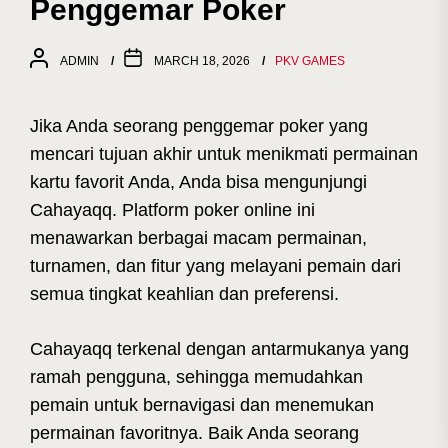
Penggemar Poker
ADMIN
MARCH 18, 2026
PKV GAMES
Jika Anda seorang penggemar poker yang
mencari tujuan akhir untuk menikmati permainan
kartu favorit Anda, Anda bisa mengunjungi
Cahayaqq. Platform poker online ini
menawarkan berbagai macam permainan,
turnamen, dan fitur yang melayani pemain dari
semua tingkat keahlian dan preferensi.
Cahayaqq terkenal dengan antarmukanya yang
ramah pengguna, sehingga memudahkan
pemain untuk bernavigasi dan menemukan
permainan favoritnya. Baik Anda seorang