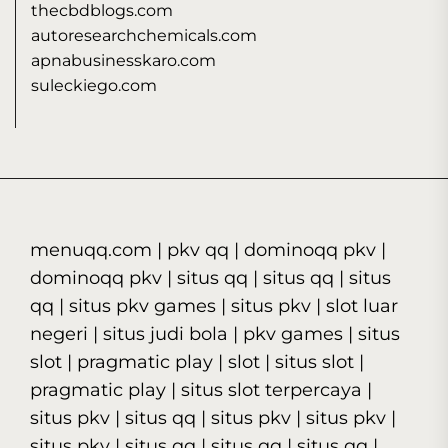
thecbdblogs.com
autoresearchchemicals.com
apnabusinesskaro.com
suleckiego.com
menuqq.com
|
pkv qq
|
dominoqq pkv
|
dominoqq pkv
|
situs qq
|
situs qq
|
situs
qq
|
situs pkv games
|
situs pkv
|
slot luar
negeri
|
situs judi bola
|
pkv games
|
situs
slot
|
pragmatic play
|
slot
|
situs slot
|
pragmatic play
|
situs slot terpercaya
|
situs pkv
|
situs qq
|
situs pkv
|
situs pkv
|
situs pkv
|
situs qq
|
situs qq
|
situs qq
|