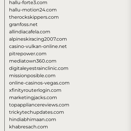
hallu-forte3.com
hallu-motion24.com
therockskippers.com
granfoss.net
allindiacafela.com
alpineskiracing2007.com
casino-vulkan-online.net
pitrepower.com
mediatown360.com
digitaleyestrainclinic.com
missionposible.com
online-casinos-vegas.com
xfinityrouterlogin.com
marketingjacks.com
topappliancereviews.com
trickytechupdates.com
hindiabhimaan.com
khabresach.com