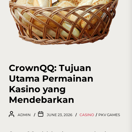
CrownQQ: Tujuan
Utama Permainan
Kasino yang
Mendebarkan
ADMIN
JUNE 23, 2026
CASINO
PKV GAMES