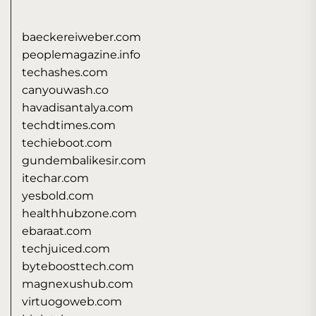
baeckereiweber.com
peoplemagazine.info
techashes.com
canyouwash.co
havadisantalya.com
techdtimes.com
techieboot.com
gundembalikesir.com
itechar.com
yesbold.com
healthhubzone.com
ebaraat.com
techjuiced.com
byteboosttech.com
magnexushub.com
virtuogoweb.com