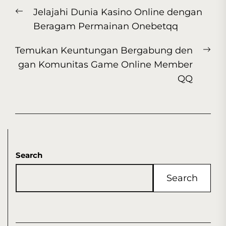
Post
Previous
Jelajahi Dunia Kasino Online dengan
navigation
post:
Beragam Permainan Onebetqq
Ne
Temukan Keuntungan Bergabung den
pos
gan Komunitas Game Online Member
QQ
Search
Search