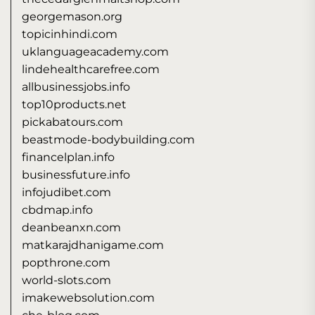
georgemason.org
topicinhindi.com
uklanguageacademy.com
lindehealthcarefree.com
allbusinessjobs.info
top10products.net
pickabatours.com
beastmode-bodybuilding.com
financelplan.info
businessfuture.info
infojudibet.com
cbdmap.info
deanbeanxn.com
matkarajdhanigame.com
popthrone.com
world-slots.com
imakewebsolution.com