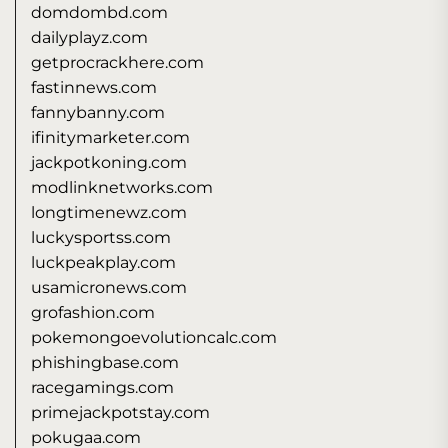
domdombd.com
dailyplayz.com
getprocrackhere.com
fastinnews.com
fannybanny.com
ifinitymarketer.com
jackpotkoning.com
modlinknetworks.com
longtimenewz.com
luckysportss.com
luckpeakplay.com
usamicronews.com
grofashion.com
pokemongoevolutioncalc.com
phishingbase.com
racegamings.com
primejackpotstay.com
pokugaa.com