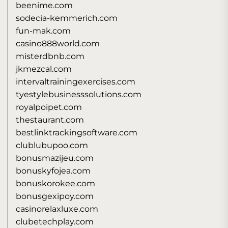
beenime.com
sodecia-kemmerich.com
fun-mak.com
casino888world.com
misterdbnb.com
jkmezcal.com
intervaltrainingexercises.com
tyestylebusinesssolutions.com
royalpoipet.com
thestaurant.com
bestlinktrackingsoftware.com
clublubupoo.com
bonusmazijeu.com
bonuskyfojea.com
bonuskorokee.com
bonusgexipoy.com
casinorelaxluxe.com
clubetechplay.com