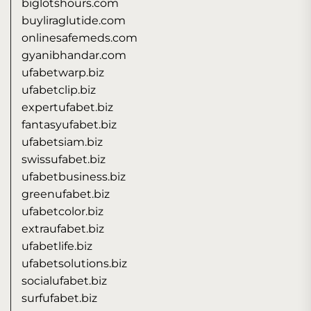
biglotshours.com
buyliraglutide.com
onlinesafemeds.com
gyanibhandar.com
ufabetwarp.biz
ufabetclip.biz
expertufabet.biz
fantasyufabet.biz
ufabetsiam.biz
swissufabet.biz
ufabetbusiness.biz
greenufabet.biz
ufabetcolor.biz
extraufabet.biz
ufabetlife.biz
ufabetsolutions.biz
socialufabet.biz
surfufabet.biz