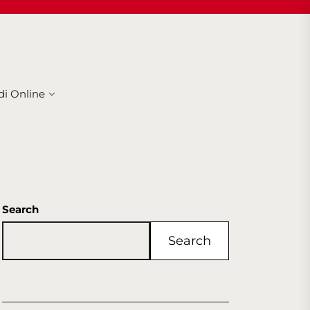
di Online
Search
Search