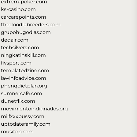
extrem-poker.com
ks-casino.com
carcarepoints.com
thedoodlebreeders.com
grupohugodias.com
deqair.com
techsilvers.com
ningkatinskill.com
fivsport.com
templatedzine.com
lawinfoadvice.com
phenqdietplan.org
sumnercafe.com
dunetflix.com
movimientoindignados.org
milfxxxpussy.com
uptodatefamily.com
musitop.com