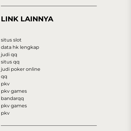
LINK LAINNYA
situs slot
data hk lengkap
judi qq
situs qq
judi poker online
qq
pkv
pkv games
bandarqq
pkv games
pkv