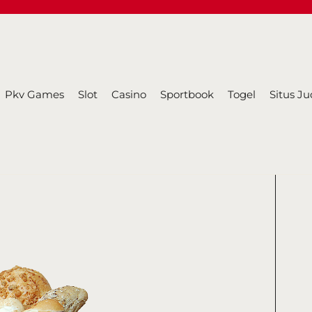
Pkv Games
Slot
Casino
Sportbook
Togel
Situs Ju