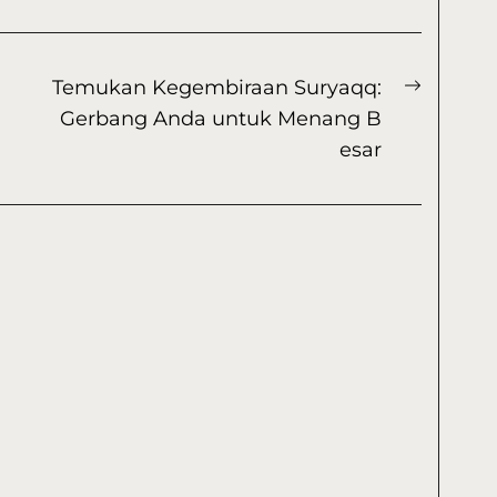
Next
Temukan Kegembiraan Suryaqq:
post:
Gerbang Anda untuk Menang B
esar