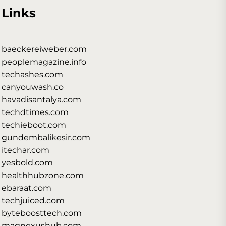
Links
baeckereiweber.com
peoplemagazine.info
techashes.com
canyouwash.co
havadisantalya.com
techdtimes.com
techieboot.com
gundembalikesir.com
itechar.com
yesbold.com
healthhubzone.com
ebaraat.com
techjuiced.com
byteboosttech.com
magnexushub.com