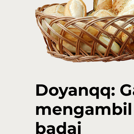
Doyanqq: 
mengambil 
badai