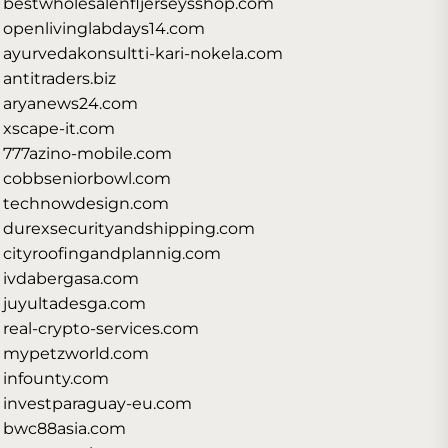
bestwholesalenfljerseysshop.com
openlivinglabdays14.com
ayurvedakonsultti-kari-nokela.com
antitraders.biz
aryanews24.com
xscape-it.com
777azino-mobile.com
cobbseniorbowl.com
technowdesign.com
durexsecurityandshipping.com
cityroofingandplannig.com
ivdabergasa.com
juyultadesga.com
real-crypto-services.com
mypetzworld.com
infounty.com
investparaguay-eu.com
bwc88asia.com