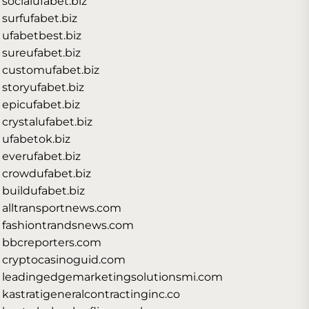
socialufabet.biz
surfufabet.biz
ufabetbest.biz
sureufabet.biz
customufabet.biz
storyufabet.biz
epicufabet.biz
crystalufabet.biz
ufabetok.biz
everufabet.biz
crowdufabet.biz
buildufabet.biz
alltransportnews.com
fashiontrandsnews.com
bbcreporters.com
cryptocasinoguid.com
leadingedgemarketingsolutionsmi.com
kastratigeneralcontractinginc.co