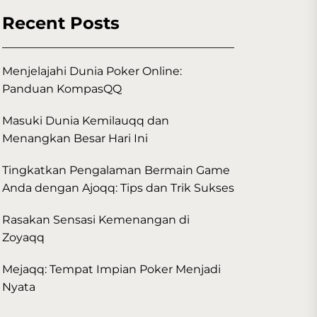
Recent Posts
Menjelajahi Dunia Poker Online:
Panduan KompasQQ
Masuki Dunia Kemilauqq dan
Menangkan Besar Hari Ini
Tingkatkan Pengalaman Bermain Game
Anda dengan Ajoqq: Tips dan Trik Sukses
Rasakan Sensasi Kemenangan di
Zoyaqq
Mejaqq: Tempat Impian Poker Menjadi
Nyata