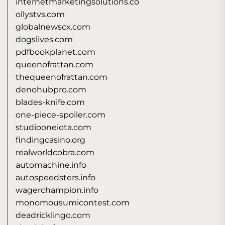
internetmarketingsolutions.co
ollystvs.com
globalnewscx.com
dogslives.com
pdfbookplanet.com
queenofrattan.com
thequeenofrattan.com
denohubpro.com
blades-knife.com
one-piece-spoiler.com
studiooneiota.com
findingcasino.org
realworldcobra.com
automachine.info
autospeedsters.info
wagerchampion.info
monomousumicontest.com
deadricklingo.com