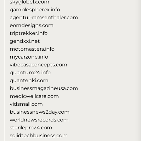
skyglobefx.com
gamblespherex.info
agentur-ramsenthaler.com
eomdesigns.com
triptrekker.info
gendxxi.net
motomasters.info
mycarzone.info
vibecasaconcepts.com
quantum24.info
quantenki.com
businessmagazineusa.com
medicwellcare.com
vidsmall.com
businessnews2day.com
worldnewsrecords.com
sterilepro24.com
solidtechbusiness.com