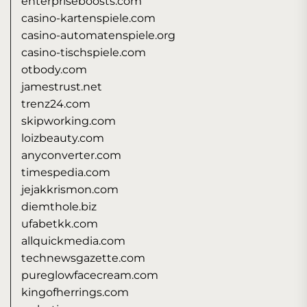
enterpriseboosts.com
casino-kartenspiele.com
casino-automatenspiele.org
casino-tischspiele.com
otbody.com
jamestrust.net
trenz24.com
skipworking.com
loizbeauty.com
anyconverter.com
timespedia.com
jejakkrismon.com
diemthole.biz
ufabetkk.com
allquickmedia.com
technewsgazette.com
pureglowfacecream.com
kingofherrings.com