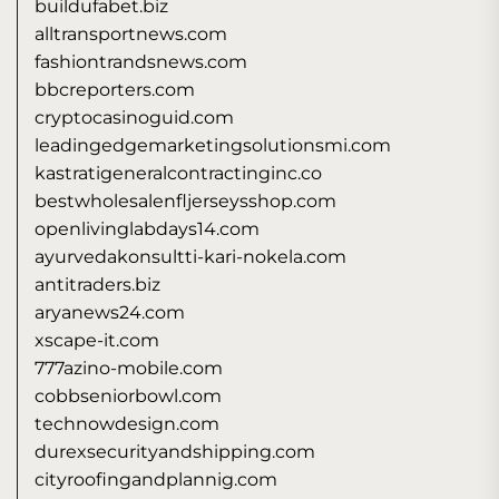
buildufabet.biz
alltransportnews.com
fashiontrandsnews.com
bbcreporters.com
cryptocasinoguid.com
leadingedgemarketingsolutionsmi.com
kastratigeneralcontractinginc.co
bestwholesalenfljerseysshop.com
openlivinglabdays14.com
ayurvedakonsultti-kari-nokela.com
antitraders.biz
aryanews24.com
xscape-it.com
777azino-mobile.com
cobbseniorbowl.com
technowdesign.com
durexsecurityandshipping.com
cityroofingandplannig.com