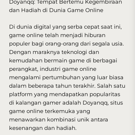
Doyanqq: Tempat Bertemu Kegembiraan
dan Hadiah di Dunia Game Online
Di dunia digital yang serba cepat saat ini,
game online telah menjadi hiburan
populer bagi orang-orang dari segala usia.
Dengan maraknya teknologi dan
kemudahan bermain game di berbagai
perangkat, industri game online
mengalami pertumbuhan yang luar biasa
dalam beberapa tahun terakhir. Salah satu
platform yang mendapatkan popularitas
di kalangan gamer adalah Doyanqq, situs
game online terkemuka yang
menawarkan kombinasi unik antara
kesenangan dan hadiah.