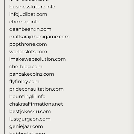
businessfuture.info
infojudibet.com
cbdmap.info
deanbeanxn.com
matkarajdhanigame.com
popthrone.com
world-slots.com
imakewebsolution.com
che-blog.com
pancakecoinz.com
flyfinley.com
prideconsultation.com
hountinglil.info
chakraaffirmations.net
bestjokes4u.com
lustgurgaon.com
geniejaar.com
bobbyslot.com