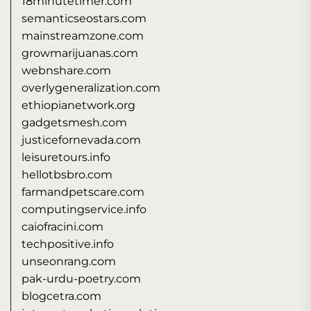
18minutetimer.com
semanticseostars.com
mainstreamzone.com
growmarijuanas.com
webnshare.com
overlygeneralization.com
ethiopianetwork.org
gadgetsmesh.com
justicefornevada.com
leisuretours.info
hellotbsbro.com
farmandpetscare.com
computingservice.info
caiofracini.com
techpositive.info
unseonrang.com
pak-urdu-poetry.com
blogcetra.com