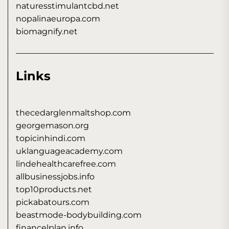
naturesstimulantcbd.net
nopalinaeuropa.com
biomagnify.net
Links
thecedarglenmaltshop.com
georgemason.org
topicinhindi.com
uklanguageacademy.com
lindehealthcarefree.com
allbusinessjobs.info
top10products.net
pickabatours.com
beastmode-bodybuilding.com
financelplan.info