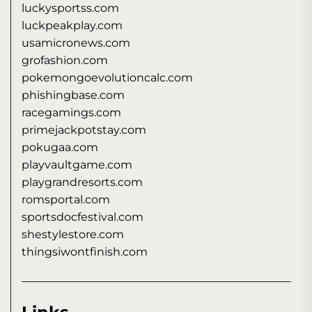
luckysportss.com
luckpeakplay.com
usamicronews.com
grofashion.com
pokemongoevolutioncalc.com
phishingbase.com
racegamings.com
primejackpotstay.com
pokugaa.com
playvaultgame.com
playgrandresorts.com
romsportal.com
sportsdocfestival.com
shestylestore.com
thingsiwontfinish.com