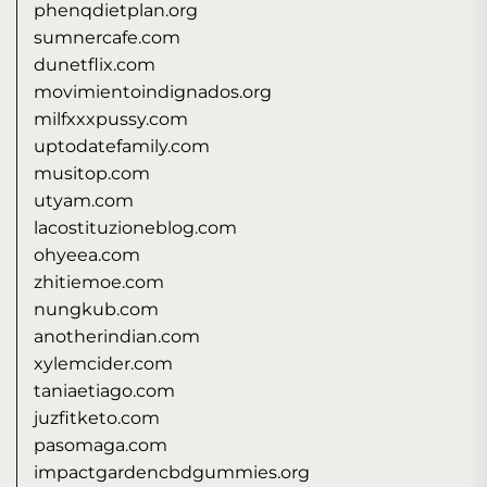
phenqdietplan.org
sumnercafe.com
dunetflix.com
movimientoindignados.org
milfxxxpussy.com
uptodatefamily.com
musitop.com
utyam.com
lacostituzioneblog.com
ohyeea.com
zhitiemoe.com
nungkub.com
anotherindian.com
xylemcider.com
taniaetiago.com
juzfitketo.com
pasomaga.com
impactgardencbdgummies.org