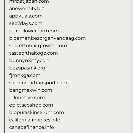
mrbetjapan.com
anewentity.biz
appkuala.com
seo7days.com
pureglowcream.com
bloemenbezorgenvandaag.com
secrettohairgrowth.com
tasteofthaitogo.com
bunnynkitty.com
bezopasnik.org
fjmnxga.com
saigonstartransport.com
bangmaxwin.com
infonetive.com
epictacoshop.com
biopuraskinserum.com
californiafinances.info
canadafinance.info