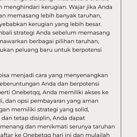
an menghindari kerugian. Wajar jika Anda
an memasang lebih banyak taruhan,
nyebabkan kerugian yang lebih besar.
kembali strategi Anda sebelum memasang
nawarkan berbagai pilihan taruhan,
ukan peluang baru untuk berpotensi
e bisa menjadi cara yang menyenangkan
eberuntungan Anda dan berpotensi
erti Onebetqq, Anda memiliki akses ke
ahli, dan opsi pembayaran yang aman
 memiliki strategi yang solid,
 dan tetap disiplin, Anda dapat
 menang dan menikmati serunya taruhan
tar ke Onebetqq hari ini dan mulailah