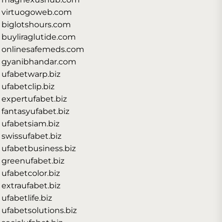
virtuogoweb.com
biglotshours.com
buyliraglutide.com
onlinesafemeds.com
gyanibhandar.com
ufabetwarp.biz
ufabetclip.biz
expertufabet.biz
fantasyufabet.biz
ufabetsiam.biz
swissufabet.biz
ufabetbusiness.biz
greenufabet.biz
ufabetcolor.biz
extraufabet.biz
ufabetlife.biz
ufabetsolutions.biz