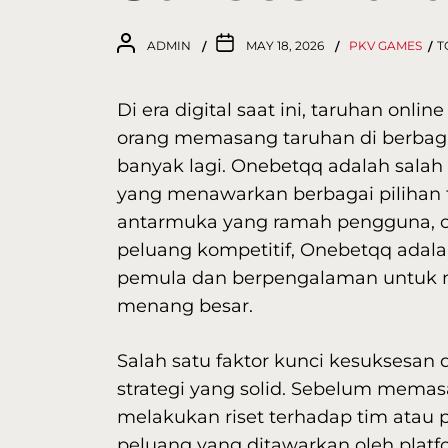
ADMIN
MAY 18, 2026
PKV GAMES
T
Di era digital saat ini, taruhan onl
orang memasang taruhan di berbaga
banyak lagi. Onebetqq adalah salah
yang menawarkan berbagai pilihan 
antarmuka yang ramah pengguna, 
peluang kompetitif, Onebetqq adala
pemula dan berpengalaman untuk 
menang besar.
Salah satu faktor kunci kesuksesan 
strategi yang solid. Sebelum memas
melakukan riset terhadap tim atau 
peluang yang ditawarkan oleh pla