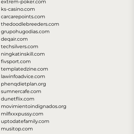
extrem-poker.com
ks-casino.com
carcarepoints.com
thedoodlebreeders.com
grupohugodias.com
deqair.com
techsilvers.com
ningkatinskill.com
fivsport.com
templatedzine.com
lawinfoadvice.com
phenqdietplan.org
sumnercafe.com
dunetflix.com
movimientoindignados.org
milfxxxpussy.com
uptodatefamily.com
musitop.com