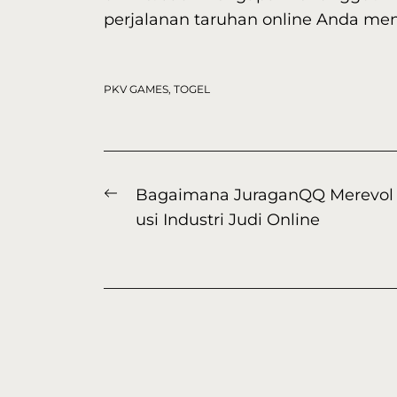
perjalanan taruhan online Anda me
PKV GAMES
,
TOGEL
Post
Previous
Bagaimana JuraganQQ Merevol
navigation
post:
usi Industri Judi Online