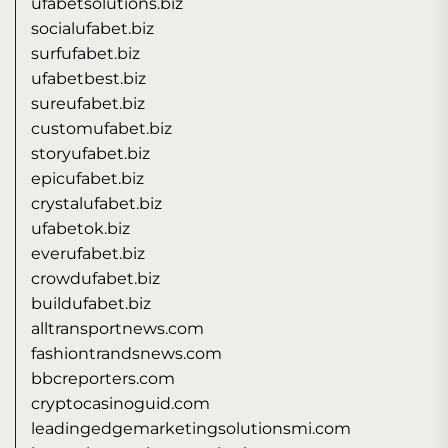
ufabetsolutions.biz
socialufabet.biz
surfufabet.biz
ufabetbest.biz
sureufabet.biz
customufabet.biz
storyufabet.biz
epicufabet.biz
crystalufabet.biz
ufabetok.biz
everufabet.biz
crowdufabet.biz
buildufabet.biz
alltransportnews.com
fashiontrandsnews.com
bbcreporters.com
cryptocasinoguid.com
leadingedgemarketingsolutionsmi.com