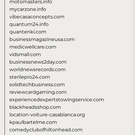
motomasters.info
mycarzone.info
vibecasaconcepts.com
quantum24.info
quantenki.com
businessmagazineusa.com
medicwellcare.com
vidsmall.com
businessnews2day.com
worldnewsrecords.com
sterilepro24.com
solidtechbusiness.com
reviewcardgaming.com
experiencedexpertstowingservice.com
blackheadsshop.com
location-voiture-casablanca.org
kpaulbartelme.com
comedyclubofhiltonhead.com