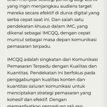
yang ingin menjangkau audiens target
mereka secara efektif di dunia digital yang
serba cepat saat ini. Dan salah satu
pendekatan khusus dalam IMC, yang
dikenal sebagai IMCQQ, dengan cepat
muncul sebagai masa depan komunikasi
pemasaran terpadu.
IMCQQ adalah singkatan dari Komunikasi
Pemasaran Terpadu dengan Kualitas dan
Kuantitas. Pendekatan ini berfokus pada
penggabungan kualitas konten dan
kuantitas saluran komunikasi untuk
menciptakan strategi pemasaran yang
kohesif dan efektif. Dengan
memanfaatkan perpaduan saluran