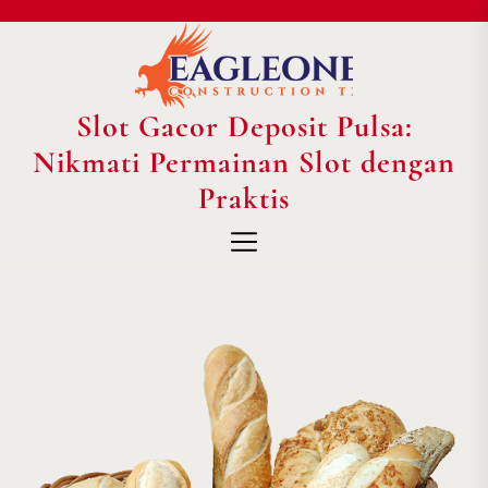
Skip
to
the
content
Slot Gacor Deposit Pulsa:
Slot
Gacor
Nikmati Permainan Slot dengan
Deposit
Praktis
Pulsa:
Nikmati
Permainan
Slot
dengan
Praktis