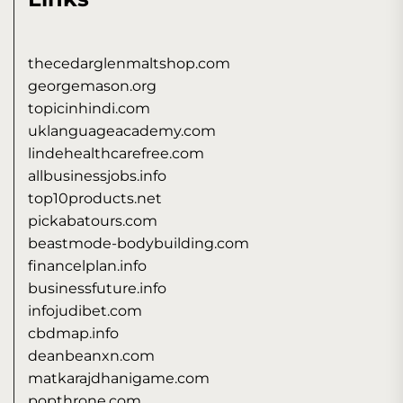
thecedarglenmaltshop.com
georgemason.org
topicinhindi.com
uklanguageacademy.com
lindehealthcarefree.com
allbusinessjobs.info
top10products.net
pickabatours.com
beastmode-bodybuilding.com
financelplan.info
businessfuture.info
infojudibet.com
cbdmap.info
deanbeanxn.com
matkarajdhanigame.com
popthrone.com