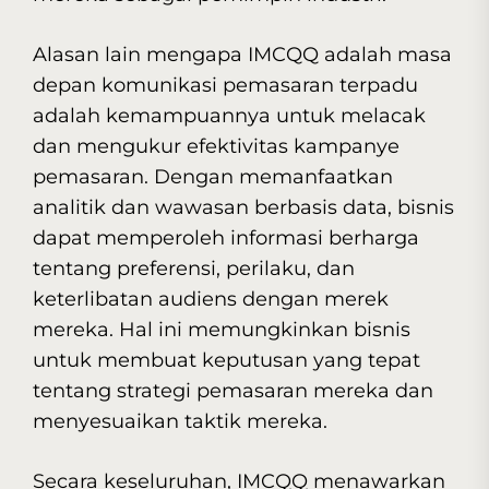
Alasan lain mengapa IMCQQ adalah masa
depan komunikasi pemasaran terpadu
adalah kemampuannya untuk melacak
dan mengukur efektivitas kampanye
pemasaran. Dengan memanfaatkan
analitik dan wawasan berbasis data, bisnis
dapat memperoleh informasi berharga
tentang preferensi, perilaku, dan
keterlibatan audiens dengan merek
mereka. Hal ini memungkinkan bisnis
untuk membuat keputusan yang tepat
tentang strategi pemasaran mereka dan
menyesuaikan taktik mereka.
Secara keseluruhan, IMCQQ menawarkan