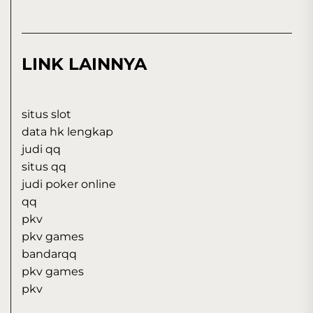
LINK LAINNYA
situs slot
data hk lengkap
judi qq
situs qq
judi poker online
qq
pkv
pkv games
bandarqq
pkv games
pkv