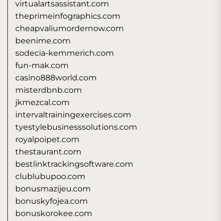
virtualartsassistant.com
theprimeinfographics.com
cheapvaliumordernow.com
beenime.com
sodecia-kemmerich.com
fun-mak.com
casino888world.com
misterdbnb.com
jkmezcal.com
intervaltrainingexercises.com
tyestylebusinesssolutions.com
royalpoipet.com
thestaurant.com
bestlinktrackingsoftware.com
clublubupoo.com
bonusmazijeu.com
bonuskyfojea.com
bonuskorokee.com