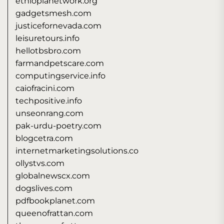
ethiopianetwork.org
gadgetsmesh.com
justicefornevada.com
leisuretours.info
hellotbsbro.com
farmandpetscare.com
computingservice.info
caiofracini.com
techpositive.info
unseonrang.com
pak-urdu-poetry.com
blogcetra.com
internetmarketingsolutions.co
ollystvs.com
globalnewscx.com
dogslives.com
pdfbookplanet.com
queenofrattan.com