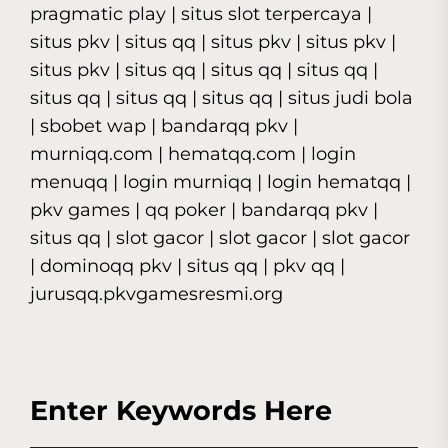
pragmatic play
|
situs slot terpercaya
|
situs pkv
|
situs qq
|
situs pkv
|
situs pkv
|
situs pkv
|
situs qq
|
situs qq
|
situs qq
|
situs qq
|
situs qq
|
situs qq
|
situs judi bola
|
sbobet wap
|
bandarqq pkv
|
murniqq.com
|
hematqq.com
|
login
menuqq
|
login murniqq
|
login hematqq
|
pkv games
|
qq poker
|
bandarqq pkv
|
situs qq
|
slot gacor
|
slot gacor
|
slot gacor
|
dominoqq pkv
|
situs qq
|
pkv qq
|
jurusqq.pkvgamesresmi.org
Enter Keywords Here