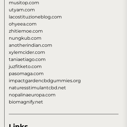
musitop.com
utyam.com
lacostituzioneblog.com
ohyeea.com
zhitiemoe.com
nungkub.com
anotherindian.com
xylemcider.com
taniaetiago.com
juzfitketo.com
pasomaga.com
impactgardencbdgummies.org
naturesstimulantcbd.net
nopalinaeuropa.com
biomagnify.net
Links