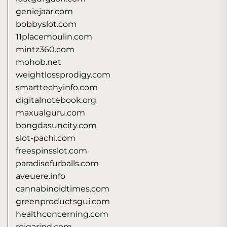
geniejaar.com
bobbyslot.com
11placemoulin.com
mintz360.com
mohob.net
weightlossprodigy.com
smarttechyinfo.com
digitalnotebook.org
maxualguru.com
bongdasuncity.com
slot-pachi.com
freespinsslot.com
paradisefurballs.com
aveuere.info
cannabinoidtimes.com
greenproductsgui.com
healthconcerning.com
rojgarind.com