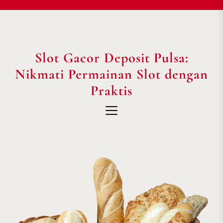
Skip
to
the
content
Slot Gacor Deposit Pulsa:
Slot
Gacor
Nikmati Permainan Slot dengan
Deposit
Praktis
Pulsa:
Nikmati
Permainan
Slot
dengan
Praktis