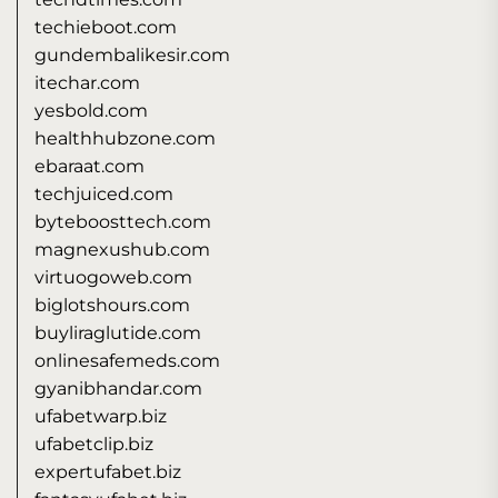
techieboot.com
gundembalikesir.com
itechar.com
yesbold.com
healthhubzone.com
ebaraat.com
techjuiced.com
byteboosttech.com
magnexushub.com
virtuogoweb.com
biglotshours.com
buyliraglutide.com
onlinesafemeds.com
gyanibhandar.com
ufabetwarp.biz
ufabetclip.biz
expertufabet.biz