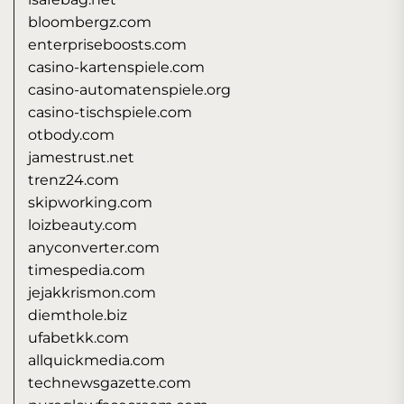
bloombergz.com
enterpriseboosts.com
casino-kartenspiele.com
casino-automatenspiele.org
casino-tischspiele.com
otbody.com
jamestrust.net
trenz24.com
skipworking.com
loizbeauty.com
anyconverter.com
timespedia.com
jejakkrismon.com
diemthole.biz
ufabetkk.com
allquickmedia.com
technewsgazette.com