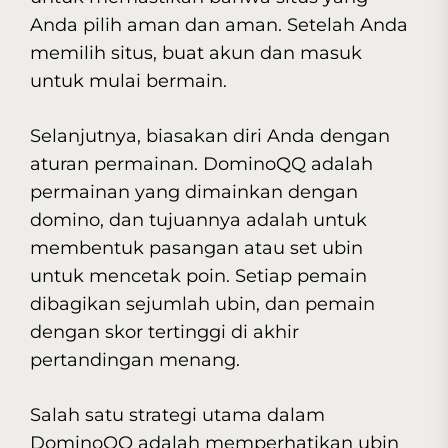
Anda pilih aman dan aman. Setelah Anda
memilih situs, buat akun dan masuk
untuk mulai bermain.
Selanjutnya, biasakan diri Anda dengan
aturan permainan. DominoQQ adalah
permainan yang dimainkan dengan
domino, dan tujuannya adalah untuk
membentuk pasangan atau set ubin
untuk mencetak poin. Setiap pemain
dibagikan sejumlah ubin, dan pemain
dengan skor tertinggi di akhir
pertandingan menang.
Salah satu strategi utama dalam
DominoQQ adalah memperhatikan ubin