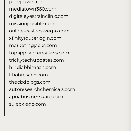
pitrepower.com
mediatown360.com
digitaleyestrainclinic.com
missionposible.com
online-casinos-vegas.com
xfinityrouterlogin.com
marketingjacks.com
topappliancereviews.com
trickytechupdates.com
hindiabhimaan.com
khabresach.com
thecbdblogs.com
autoresearchchemicals.com
apnabusinesskaro.com
suleckiego.com