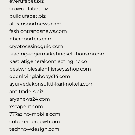
everufabet.biz
crowdufabet.biz
buildufabet.biz
alltransportnews.com
fashiontrandsnews.com
bbcreporters.com
cryptocasinoguid.com
leadingedgemarketingsolutionsmi.com
kastratigeneralcontractinginc.co
bestwholesalenfljerseysshop.com
openlivinglabdays14.com
ayurvedakonsultti-kari-nokela.com
antitraders.biz
aryanews24.com
xscape-it.com
777azino-mobile.com
cobbseniorbowl.com
technowdesign.com