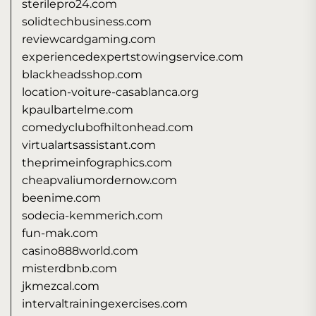
sterilepro24.com
solidtechbusiness.com
reviewcardgaming.com
experiencedexpertstowingservice.com
blackheadsshop.com
location-voiture-casablanca.org
kpaulbartelme.com
comedyclubofhiltonhead.com
virtualartsassistant.com
theprimeinfographics.com
cheapvaliumordernow.com
beenime.com
sodecia-kemmerich.com
fun-mak.com
casino888world.com
misterdbnb.com
jkmezcal.com
intervaltrainingexercises.com