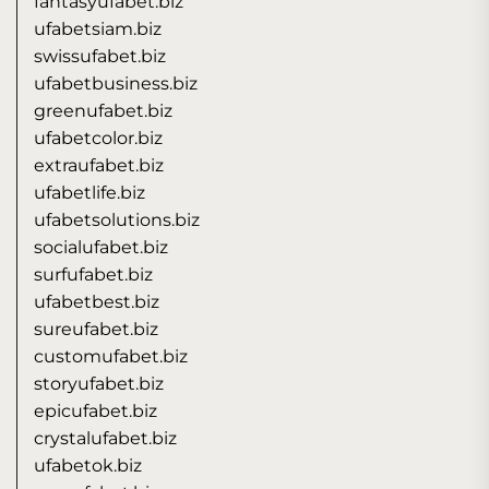
fantasyufabet.biz
ufabetsiam.biz
swissufabet.biz
ufabetbusiness.biz
greenufabet.biz
ufabetcolor.biz
extraufabet.biz
ufabetlife.biz
ufabetsolutions.biz
socialufabet.biz
surfufabet.biz
ufabetbest.biz
sureufabet.biz
customufabet.biz
storyufabet.biz
epicufabet.biz
crystalufabet.biz
ufabetok.biz