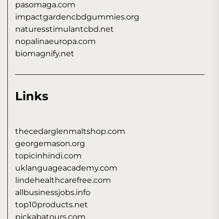
pasomaga.com
impactgardencbdgummies.org
naturesstimulantcbd.net
nopalinaeuropa.com
biomagnify.net
Links
thecedarglenmaltshop.com
georgemason.org
topicinhindi.com
uklanguageacademy.com
lindehealthcarefree.com
allbusinessjobs.info
top10products.net
pickabatours.com