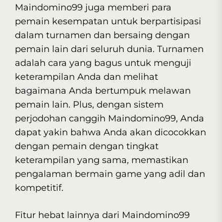
Maindomino99 juga memberi para
pemain kesempatan untuk berpartisipasi
dalam turnamen dan bersaing dengan
pemain lain dari seluruh dunia. Turnamen
adalah cara yang bagus untuk menguji
keterampilan Anda dan melihat
bagaimana Anda bertumpuk melawan
pemain lain. Plus, dengan sistem
perjodohan canggih Maindomino99, Anda
dapat yakin bahwa Anda akan dicocokkan
dengan pemain dengan tingkat
keterampilan yang sama, memastikan
pengalaman bermain game yang adil dan
kompetitif.
Fitur hebat lainnya dari Maindomino99