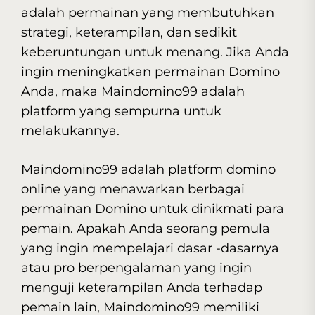
adalah permainan yang membutuhkan
strategi, keterampilan, dan sedikit
keberuntungan untuk menang. Jika Anda
ingin meningkatkan permainan Domino
Anda, maka Maindomino99 adalah
platform yang sempurna untuk
melakukannya.
Maindomino99 adalah platform domino
online yang menawarkan berbagai
permainan Domino untuk dinikmati para
pemain. Apakah Anda seorang pemula
yang ingin mempelajari dasar -dasarnya
atau pro berpengalaman yang ingin
menguji keterampilan Anda terhadap
pemain lain, Maindomino99 memiliki