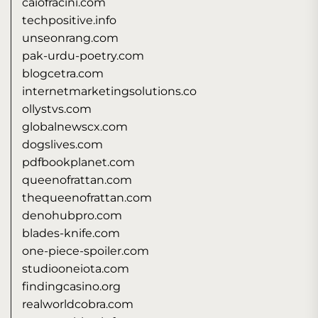
caiofracini.com
techpositive.info
unseonrang.com
pak-urdu-poetry.com
blogcetra.com
internetmarketingsolutions.co
ollystvs.com
globalnewscx.com
dogslives.com
pdfbookplanet.com
queenofrattan.com
thequeenofrattan.com
denohubpro.com
blades-knife.com
one-piece-spoiler.com
studiooneiota.com
findingcasino.org
realworldcobra.com