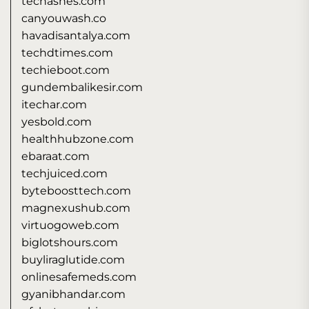
techashes.com
canyouwash.co
havadisantalya.com
techdtimes.com
techieboot.com
gundembalikesir.com
itechar.com
yesbold.com
healthhubzone.com
ebaraat.com
techjuiced.com
byteboosttech.com
magnexushub.com
virtuogoweb.com
biglotshours.com
buyliraglutide.com
onlinesafemeds.com
gyanibhandar.com