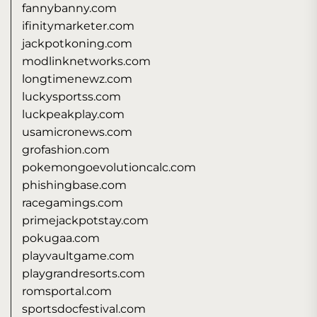
fannybanny.com
ifinitymarketer.com
jackpotkoning.com
modlinknetworks.com
longtimenewz.com
luckysportss.com
luckpeakplay.com
usamicronews.com
grofashion.com
pokemongoevolutioncalc.com
phishingbase.com
racegamings.com
primejackpotstay.com
pokugaa.com
playvaultgame.com
playgrandresorts.com
romsportal.com
sportsdocfestival.com