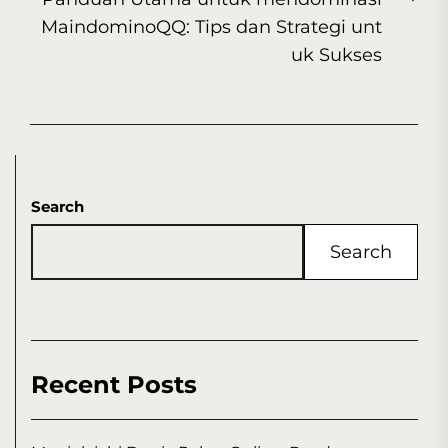
pos
MaindominoQQ: Tips dan Strategi unt
uk Sukses
Search
Search
Recent Posts