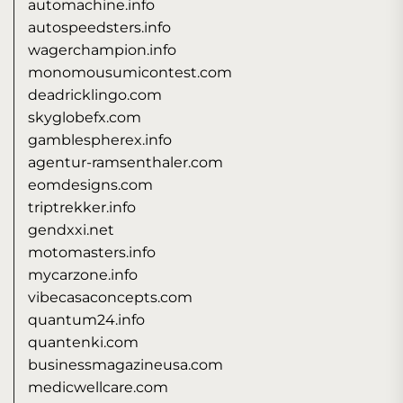
automachine.info
autospeedsters.info
wagerchampion.info
monomousumicontest.com
deadricklingo.com
skyglobefx.com
gamblespherex.info
agentur-ramsenthaler.com
eomdesigns.com
triptrekker.info
gendxxi.net
motomasters.info
mycarzone.info
vibecasaconcepts.com
quantum24.info
quantenki.com
businessmagazineusa.com
medicwellcare.com