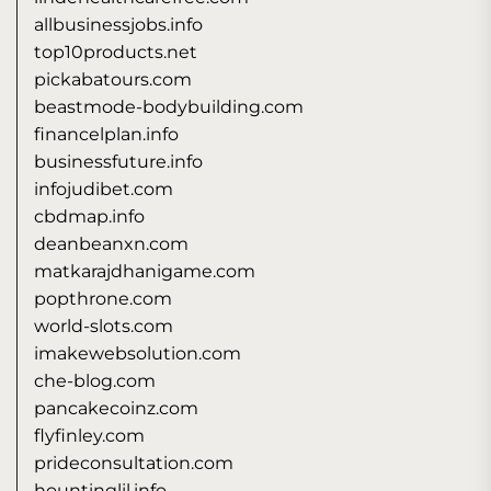
allbusinessjobs.info
top10products.net
pickabatours.com
beastmode-bodybuilding.com
financelplan.info
businessfuture.info
infojudibet.com
cbdmap.info
deanbeanxn.com
matkarajdhanigame.com
popthrone.com
world-slots.com
imakewebsolution.com
che-blog.com
pancakecoinz.com
flyfinley.com
prideconsultation.com
hountinglil.info