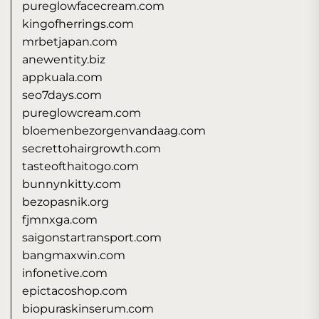
pureglowfacecream.com
kingofherrings.com
mrbetjapan.com
anewentity.biz
appkuala.com
seo7days.com
pureglowcream.com
bloemenbezorgenvandaag.com
secrettohairgrowth.com
tasteofthaitogo.com
bunnynkitty.com
bezopasnik.org
fjmnxga.com
saigonstartransport.com
bangmaxwin.com
infonetive.com
epictacoshop.com
biopuraskinserum.com