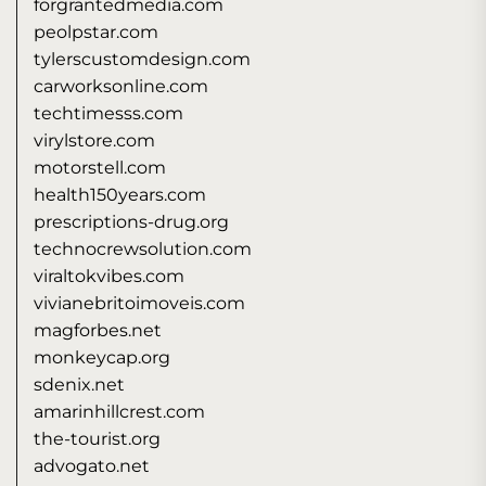
forgrantedmedia.com
peolpstar.com
tylerscustomdesign.com
carworksonline.com
techtimesss.com
virylstore.com
motorstell.com
health150years.com
prescriptions-drug.org
technocrewsolution.com
viraltokvibes.com
vivianebritoimoveis.com
magforbes.net
monkeycap.org
sdenix.net
amarinhillcrest.com
the-tourist.org
advogato.net