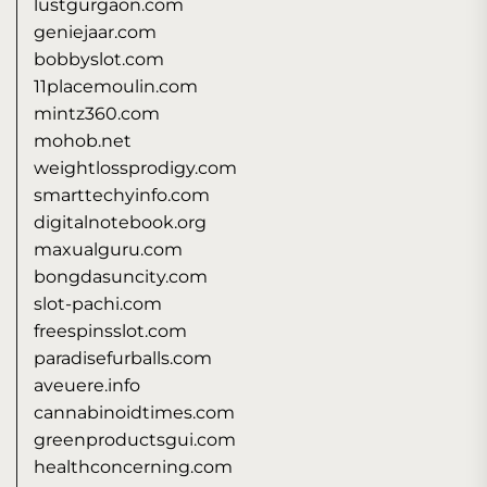
lustgurgaon.com
geniejaar.com
bobbyslot.com
11placemoulin.com
mintz360.com
mohob.net
weightlossprodigy.com
smarttechyinfo.com
digitalnotebook.org
maxualguru.com
bongdasuncity.com
slot-pachi.com
freespinsslot.com
paradisefurballs.com
aveuere.info
cannabinoidtimes.com
greenproductsgui.com
healthconcerning.com