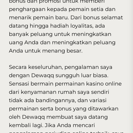
bonus dan promosi untuk memberi
penghargaan kepada pemain setia dan
menarik pemain baru. Dari bonus selamat
datang hingga hadiah loyalitas, ada
banyak peluang untuk meningkatkan
uang Anda dan meningkatkan peluang
Anda untuk menang besar.
Secara keseluruhan, pengalaman saya
dengan Dewaqq sungguh luar biasa.
Sensasi bermain permainan kasino online
dari kenyamanan rumah saya sendiri
tidak ada bandingannya, dan variasi
permainan serta bonus yang ditawarkan
oleh Dewaqq membuat saya datang
kembali lagi. Jika Anda mencari