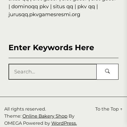
|
dominoqq pkv
|
situs qq
|
pkv qq
|
jurusqq.pkvgamesresmi.org
Enter Keywords Here
All rights reserved.
To the Top
↑
Theme:
Online Bakery Shop
By
OMEGA
Powered by
WordPress.