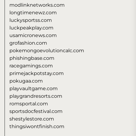
modlinknetworks.com
longtimenewz.com
luckysportss.com
luckpeakplay.com
usamicronews.com
grofashion.com
pokemongoevolutioncalc.com
phishingbase.com
racegamings.com
primejackpotstay.com
pokugaa.com
playvaultgame.com
playgrandresorts.com
romsportal.com
sportsdocfestival.com
shestylestore.com
thingsiwontfinish.com