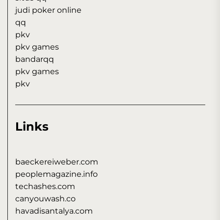
judi poker online
qq
pkv
pkv games
bandarqq
pkv games
pkv
Links
baeckereiweber.com
peoplemagazine.info
techashes.com
canyouwash.co
havadisantalya.com