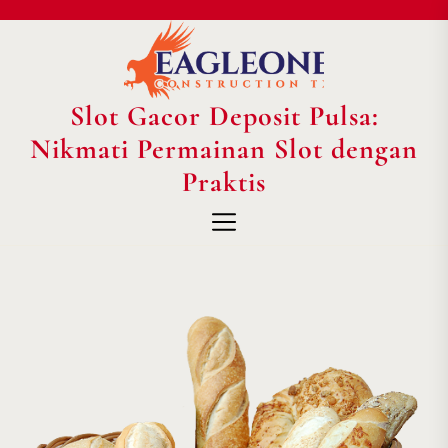
Skip
to
the
content
Slot Gacor Deposit Pulsa:
Slot
Gacor
Nikmati Permainan Slot dengan
Deposit
Praktis
Pulsa:
Nikmati
Permainan
Slot
dengan
Praktis