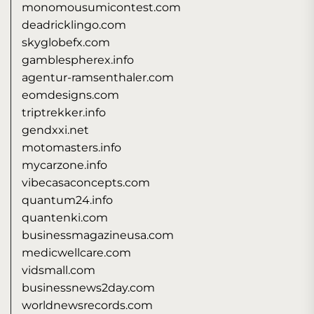
monomousumicontest.com
deadricklingo.com
skyglobefx.com
gamblespherex.info
agentur-ramsenthaler.com
eomdesigns.com
triptrekker.info
gendxxi.net
motomasters.info
mycarzone.info
vibecasaconcepts.com
quantum24.info
quantenki.com
businessmagazineusa.com
medicwellcare.com
vidsmall.com
businessnews2day.com
worldnewsrecords.com