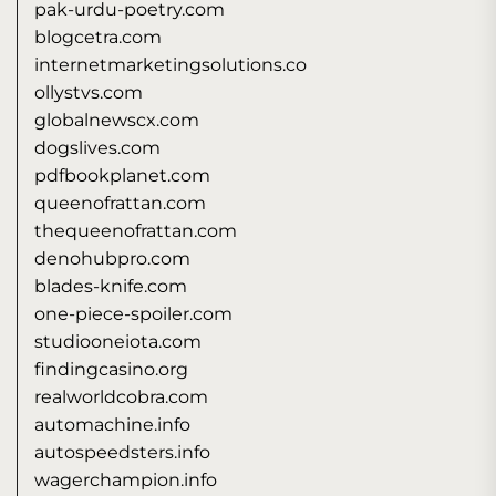
pak-urdu-poetry.com
blogcetra.com
internetmarketingsolutions.co
ollystvs.com
globalnewscx.com
dogslives.com
pdfbookplanet.com
queenofrattan.com
thequeenofrattan.com
denohubpro.com
blades-knife.com
one-piece-spoiler.com
studiooneiota.com
findingcasino.org
realworldcobra.com
automachine.info
autospeedsters.info
wagerchampion.info