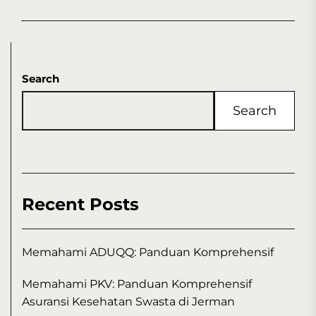
Search
Search
Recent Posts
Memahami ADUQQ: Panduan Komprehensif
Memahami PKV: Panduan Komprehensif
Asuransi Kesehatan Swasta di Jerman