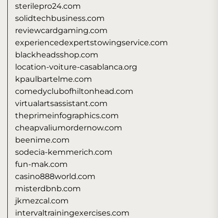
sterilepro24.com
solidtechbusiness.com
reviewcardgaming.com
experiencedexpertstowingservice.com
blackheadsshop.com
location-voiture-casablanca.org
kpaulbartelme.com
comedyclubofhiltonhead.com
virtualartsassistant.com
theprimeinfographics.com
cheapvaliumordernow.com
beenime.com
sodecia-kemmerich.com
fun-mak.com
casino888world.com
misterdbnb.com
jkmezcal.com
intervaltrainingexercises.com