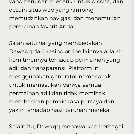
yang baru dan menarik untuk dicoba, dan
desain situs web yang ramping
memudahkan navigasi dan menemukan
permainan favorit Anda.
Salah satu hal yang membedakan
Dewaqq dari kasino online lainnya adalah
komitmennya terhadap permainan yang
adil dan transparansi. Platform ini
menggunakan generator nomor acak
untuk memastikan bahwa semua
permainan adil dan tidak memihak,
memberikan pemain rasa percaya dan
yakin terhadap hasil taruhan mereka.
Selain itu, Dewaqq menawarkan berbagai