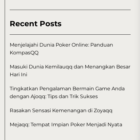
Recent Posts
Menjelajahi Dunia Poker Online: Panduan
KompasQQ
Masuki Dunia Kemilauqq dan Menangkan Besar
Hari Ini
Tingkatkan Pengalaman Bermain Game Anda
dengan Ajoqq: Tips dan Trik Sukses
Rasakan Sensasi Kemenangan di Zoyaqq
Mejaqq: Tempat Impian Poker Menjadi Nyata