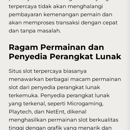
terpercaya tidak akan menghalangi
pembayaran kemenangan pemain dan
akan memproses transaksi dengan cepat
dan tanpa masalah.
Ragam Permainan dan
Penyedia Perangkat Lunak
Situs slot terpercaya biasanya
menawarkan berbagai macam permainan
slot dari penyedia perangkat lunak
terkemuka. Penyedia perangkat lunak
yang terkenal, seperti Microgaming,
Playtech, dan NetEnt, dikenal
menghasilkan permainan slot berkualitas
tinggi dengan grafik yang menarik dan