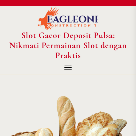
Skip
to
the
content
Slot Gacor Deposit Pulsa:
Slot
Gacor
Nikmati Permainan Slot dengan
Deposit
Praktis
Pulsa:
Nikmati
Permainan
Slot
dengan
Praktis