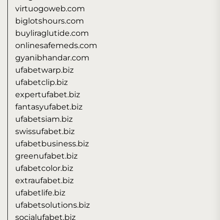
virtuogoweb.com
biglotshours.com
buyliraglutide.com
onlinesafemeds.com
gyanibhandar.com
ufabetwarp.biz
ufabetclip.biz
expertufabet.biz
fantasyufabet.biz
ufabetsiam.biz
swissufabet.biz
ufabetbusiness.biz
greenufabet.biz
ufabetcolor.biz
extraufabet.biz
ufabetlife.biz
ufabetsolutions.biz
socialufabet.biz