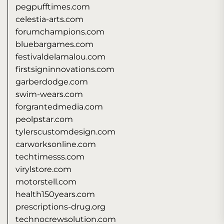
pegpufftimes.com
celestia-arts.com
forumchampions.com
bluebargames.com
festivaldelamalou.com
firstsigninnovations.com
garberdodge.com
swim-wears.com
forgrantedmedia.com
peolpstar.com
tylerscustomdesign.com
carworksonline.com
techtimesss.com
virylstore.com
motorstell.com
health150years.com
prescriptions-drug.org
technocrewsolution.com