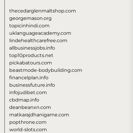
thecedarglenmaltshop.com
georgemason.org
topicinhindi.com
uklanguageacademy.com
lindehealthcarefree.com
allbusinessjobs.info
top10products.net
pickabatours.com
beastmode-bodybuilding.com
financelplan.info
businessfuture.info
infojudibet.com
cbdmap.info
deanbeanxn.com
matkarajdhanigame.com
popthrone.com
world-slots.com