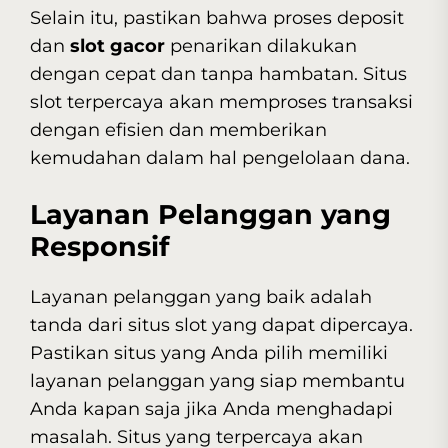
Selain itu, pastikan bahwa proses deposit
dan
slot gacor
penarikan dilakukan
dengan cepat dan tanpa hambatan. Situs
slot terpercaya akan memproses transaksi
dengan efisien dan memberikan
kemudahan dalam hal pengelolaan dana.
Layanan Pelanggan yang
Responsif
Layanan pelanggan yang baik adalah
tanda dari situs slot yang dapat dipercaya.
Pastikan situs yang Anda pilih memiliki
layanan pelanggan yang siap membantu
Anda kapan saja jika Anda menghadapi
masalah. Situs yang terpercaya akan