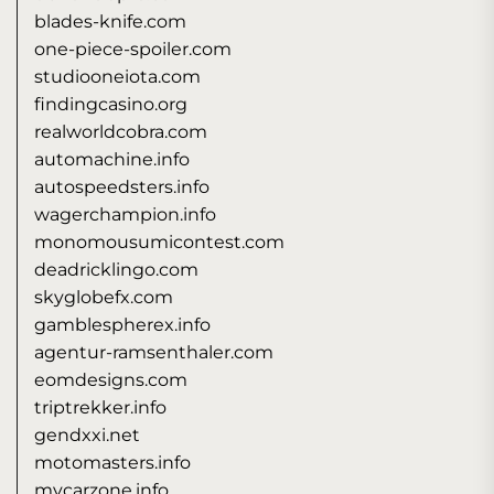
blades-knife.com
one-piece-spoiler.com
studiooneiota.com
findingcasino.org
realworldcobra.com
automachine.info
autospeedsters.info
wagerchampion.info
monomousumicontest.com
deadricklingo.com
skyglobefx.com
gamblespherex.info
agentur-ramsenthaler.com
eomdesigns.com
triptrekker.info
gendxxi.net
motomasters.info
mycarzone.info