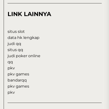
LINK LAINNYA
situs slot
data hk lengkap
judi qq
situs qq
judi poker online
qq
pkv
pkv games
bandarqq
pkv games
pkv