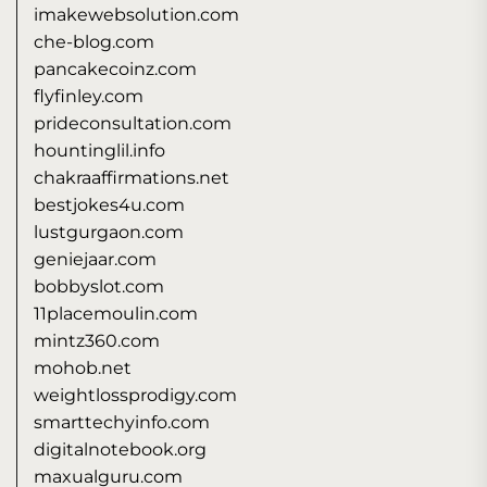
imakewebsolution.com
che-blog.com
pancakecoinz.com
flyfinley.com
prideconsultation.com
hountinglil.info
chakraaffirmations.net
bestjokes4u.com
lustgurgaon.com
geniejaar.com
bobbyslot.com
11placemoulin.com
mintz360.com
mohob.net
weightlossprodigy.com
smarttechyinfo.com
digitalnotebook.org
maxualguru.com