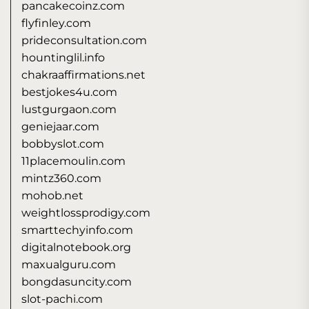
pancakecoinz.com
flyfinley.com
prideconsultation.com
hountinglil.info
chakraaffirmations.net
bestjokes4u.com
lustgurgaon.com
geniejaar.com
bobbyslot.com
11placemoulin.com
mintz360.com
mohob.net
weightlossprodigy.com
smarttechyinfo.com
digitalnotebook.org
maxualguru.com
bongdasuncity.com
slot-pachi.com