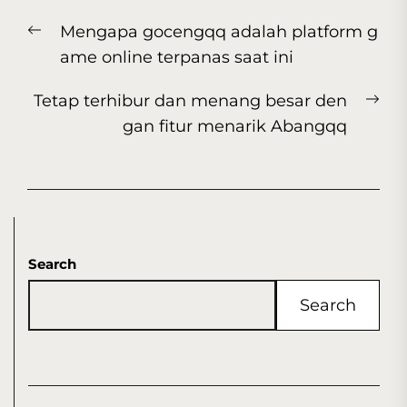
Post
Previous
Mengapa gocengqq adalah platform g
navigation
post:
ame online terpanas saat ini
Ne
Tetap terhibur dan menang besar den
pos
gan fitur menarik Abangqq
Search
Search