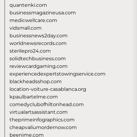
quantenki.com
businessmagazineusa.com
medicwellcare.com
vidsmall.com
businessnews2day.com
worldnewsrecords.com
sterilepro24.com
solidtechbusiness.com
reviewcardgaming.com
experiencedexpertstowingservice.com
blackheadsshop.com
location-voiture-casablanca.org
kpaulbartelme.com
comedyclubofhiltonhead.com
virtualartsassistant.com
theprimeinfographics.com
cheapvaliumordernow.com
beenime.com