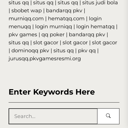
situs qq
|
situs qq
|
situs qq
|
situs judi bola
|
sbobet wap
|
bandarqq pkv
|
murniqq.com
|
hematqq.com
|
login
menuqq
|
login murniqq
|
login hematqq
|
pkv games
|
qq poker
|
bandarqq pkv
|
situs qq
|
slot gacor
|
slot gacor
|
slot gacor
|
dominoqq pkv
|
situs qq
|
pkv qq
|
jurusqq.pkvgamesresmi.org
Enter Keywords Here