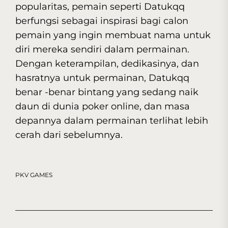
popularitas, pemain seperti Datukqq
berfungsi sebagai inspirasi bagi calon
pemain yang ingin membuat nama untuk
diri mereka sendiri dalam permainan.
Dengan keterampilan, dedikasinya, dan
hasratnya untuk permainan, Datukqq
benar -benar bintang yang sedang naik
daun di dunia poker online, dan masa
depannya dalam permainan terlihat lebih
cerah dari sebelumnya.
PKV GAMES