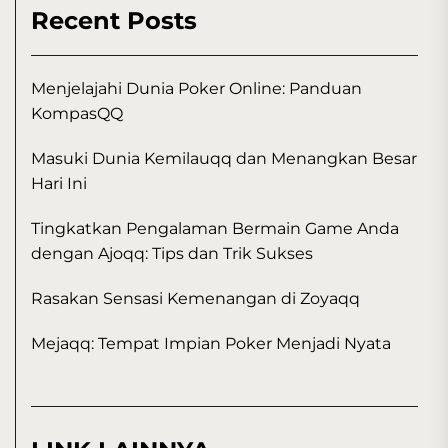
Recent Posts
Menjelajahi Dunia Poker Online: Panduan
KompasQQ
Masuki Dunia Kemilauqq dan Menangkan Besar
Hari Ini
Tingkatkan Pengalaman Bermain Game Anda
dengan Ajoqq: Tips dan Trik Sukses
Rasakan Sensasi Kemenangan di Zoyaqq
Mejaqq: Tempat Impian Poker Menjadi Nyata