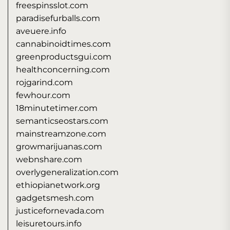
freespinsslot.com
paradisefurballs.com
aveuere.info
cannabinoidtimes.com
greenproductsgui.com
healthconcerning.com
rojgarind.com
fewhour.com
18minutetimer.com
semanticseostars.com
mainstreamzone.com
growmarijuanas.com
webnshare.com
overlygeneralization.com
ethiopianetwork.org
gadgetsmesh.com
justicefornevada.com
leisuretours.info