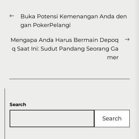
Post
Previous
Buka Potensi Kemenangan Anda den
navigation
post:
gan PokerPelangi
Ne
Mengapa Anda Harus Bermain Depoq
pos
q Saat Ini: Sudut Pandang Seorang Ga
mer
Search
Search