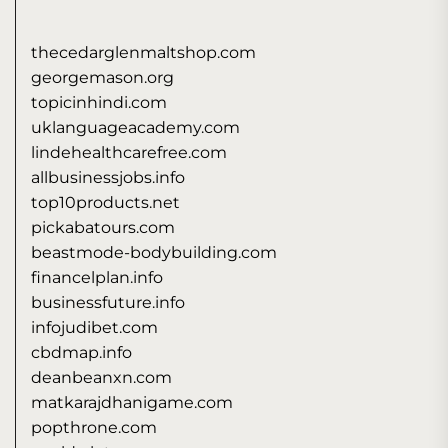
thecedarglenmaltshop.com
georgemason.org
topicinhindi.com
uklanguageacademy.com
lindehealthcarefree.com
allbusinessjobs.info
top10products.net
pickabatours.com
beastmode-bodybuilding.com
financelplan.info
businessfuture.info
infojudibet.com
cbdmap.info
deanbeanxn.com
matkarajdhanigame.com
popthrone.com