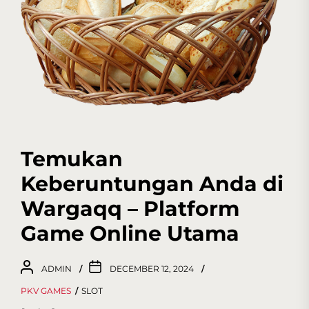
Temukan
Keberuntungan Anda di
Wargaqq – Platform
Game Online Utama
ADMIN
DECEMBER 12, 2024
PKV GAMES
SLOT