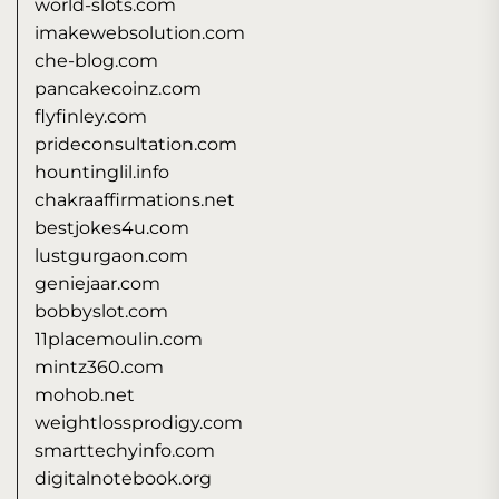
world-slots.com
imakewebsolution.com
che-blog.com
pancakecoinz.com
flyfinley.com
prideconsultation.com
hountinglil.info
chakraaffirmations.net
bestjokes4u.com
lustgurgaon.com
geniejaar.com
bobbyslot.com
11placemoulin.com
mintz360.com
mohob.net
weightlossprodigy.com
smarttechyinfo.com
digitalnotebook.org