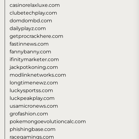
casinorelaxluxe.com
clubetechplay.com
domdombd.com
dailyplayz.com
getprocrackhere.com
fastinnews.com
fannybanny.com
ifinitymarketer.com
jackpotkoning.com
modlinknetworks.com
longtimenewz.com
luckysportss.com
luckpeakplay.com
usamicronews.com
grofashion.com
pokemongoevolutioncalc.com
phishingbase.com
racegamings.com