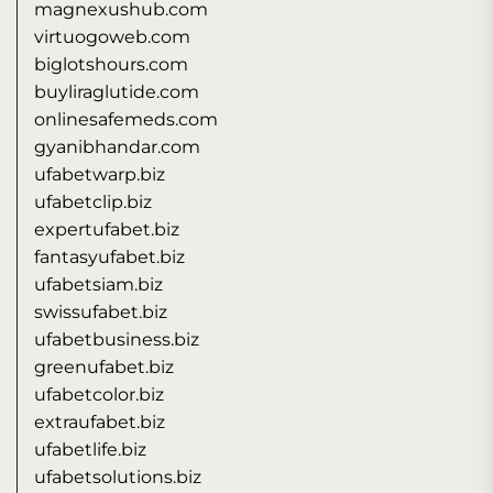
magnexushub.com
virtuogoweb.com
biglotshours.com
buyliraglutide.com
onlinesafemeds.com
gyanibhandar.com
ufabetwarp.biz
ufabetclip.biz
expertufabet.biz
fantasyufabet.biz
ufabetsiam.biz
swissufabet.biz
ufabetbusiness.biz
greenufabet.biz
ufabetcolor.biz
extraufabet.biz
ufabetlife.biz
ufabetsolutions.biz