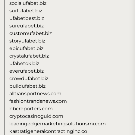
socialufabet.biz
surfufabet.biz
ufabetbest.biz
sureufabet.biz
customufabet.biz
storyufabet.biz
epicufabet.biz
crystalufabet.biz
ufabetok.biz
everufabet.biz
crowdufabet.biz
buildufabet.biz
alltransportnews.com
fashiontrandsnews.com
bbcreporters.com
cryptocasinoguid.com
leadingedgemarketingsolutionsmi.com
kastratigeneralcontractinginc.co