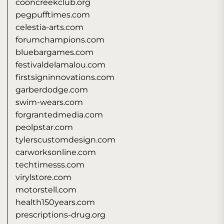
cooncreekclub.org
pegpufftimes.com
celestia-arts.com
forumchampions.com
bluebargames.com
festivaldelamalou.com
firstsigninnovations.com
garberdodge.com
swim-wears.com
forgrantedmedia.com
peolpstar.com
tylerscustomdesign.com
carworksonline.com
techtimesss.com
virylstore.com
motorstell.com
health150years.com
prescriptions-drug.org