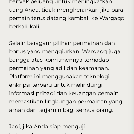
banyak peluang untuk meningkatkan
uang Anda, tidak mengherankan jika para
pemain terus datang kembali ke Wargaqq
berkali-kali.
Selain beragam pilihan permainan dan
bonus yang menggiurkan, Wargaqq juga
bangga atas komitmennya terhadap
permainan yang adil dan keamanan.
Platform ini menggunakan teknologi
enkripsi terbaru untuk melindungi
informasi pribadi dan keuangan pemain,
memastikan lingkungan permainan yang
aman dan terjamin bagi semua orang.
Jadi, jika Anda siap menguji