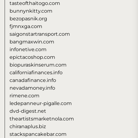
tasteofthaitogo.com
bunnynkitty.com
bezopasnik.org
fjmnxga.com
saigonstartransport.com
bangmaxwin.com
infonetive.com
epictacoshop.com
biopuraskinserum.com
californiafinances.info
canadafinance.info
nevadamoney.info
rimene.com
ledepanneur-pigalle.com
dvd-digest.net
theartistsmarketnola.com
chiranaplus.biz
stackspancakebar.com