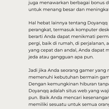
juga menawarkan berbagai bonus 
untuk menang besar dan meningka
Hal hebat lainnya tentang Doyanqq 
perangkat, termasuk komputer desktop
berarti Anda dapat menikmati perm
pergi, baik di rumah, di perjalanan
yang cepat dan andal, Anda dapat 
jeda atau gangguan apa pun.
Jadi jika Anda seorang gamer yang 
memenuhi kebutuhan bermain game
Dengan kemungkinan hiburan tanpa
Doyanqq adalah situs web yang waj
pun. Baik Anda mencari kesenangan
memiliki sesuatu untuk semua ora