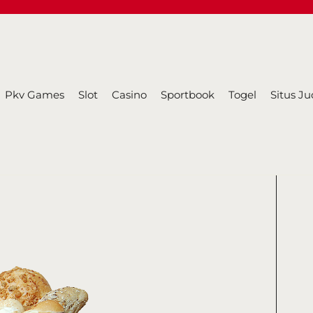
Pkv Games
Slot
Casino
Sportbook
Togel
Situs Ju