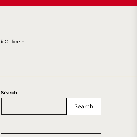
di Online
Search
Search