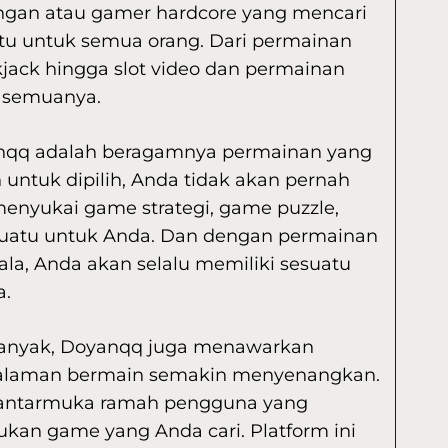
ngan atau gamer hardcore yang mencari
tu untuk semua orang. Dari permainan
ckjack hingga slot video dan permainan
i semuanya.
yanqq adalah beragamnya permainan yang
 untuk dipilih, Anda tidak akan pernah
menyukai game strategi, game puzzle,
suatu untuk Anda. Dan dengan permainan
la, Anda akan selalu memiliki sesuatu
a.
 banyak, Doyanqq juga menawarkan
galaman bermain semakin menyenangkan.
n antarmuka ramah pengguna yang
n game yang Anda cari. Platform ini