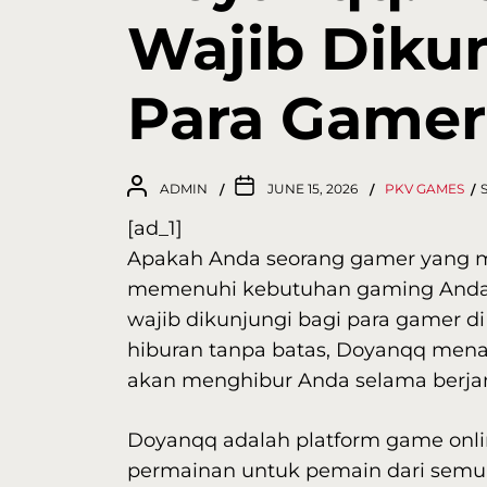
Wajib Dikun
Para Gamer
ADMIN
JUNE 15, 2026
PKV GAMES
[ad_1]
Apakah Anda seorang gamer yang m
memenuhi kebutuhan gaming Anda?
wajib dikunjungi bagi para gamer
hiburan tanpa batas, Doyanqq men
akan menghibur Anda selama berja
Doyanqq adalah platform game onl
permainan untuk pemain dari semua