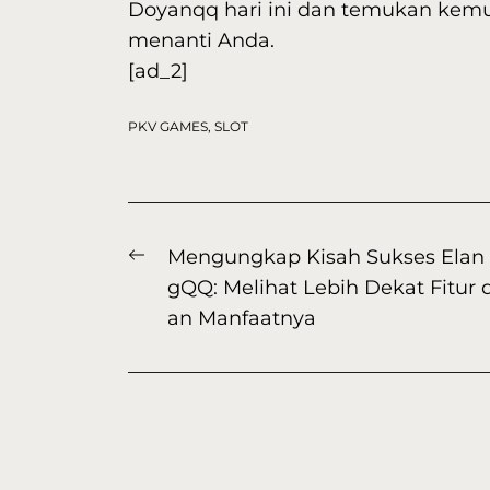
Doyanqq hari ini dan temukan kemu
menanti Anda.
[ad_2]
PKV GAMES
,
SLOT
Post
Previous
Mengungkap Kisah Sukses Elan
navigation
post:
gQQ: Melihat Lebih Dekat Fitur 
an Manfaatnya