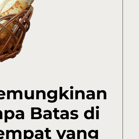
emungkinan
pa Batas di
empat yang