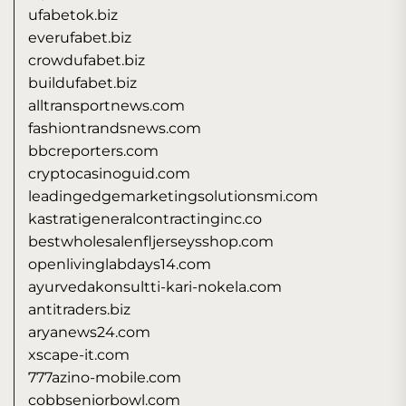
ufabetok.biz
everufabet.biz
crowdufabet.biz
buildufabet.biz
alltransportnews.com
fashiontrandsnews.com
bbcreporters.com
cryptocasinoguid.com
leadingedgemarketingsolutionsmi.com
kastratigeneralcontractinginc.co
bestwholesalenfljerseysshop.com
openlivinglabdays14.com
ayurvedakonsultti-kari-nokela.com
antitraders.biz
aryanews24.com
xscape-it.com
777azino-mobile.com
cobbseniorbowl.com