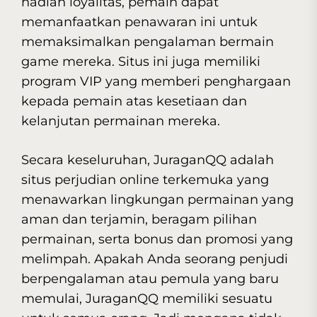
hadiah loyalitas, pemain dapat
memanfaatkan penawaran ini untuk
memaksimalkan pengalaman bermain
game mereka. Situs ini juga memiliki
program VIP yang memberi penghargaan
kepada pemain atas kesetiaan dan
kelanjutan permainan mereka.
Secara keseluruhan, JuraganQQ adalah
situs perjudian online terkemuka yang
menawarkan lingkungan permainan yang
aman dan terjamin, beragam pilihan
permainan, serta bonus dan promosi yang
melimpah. Apakah Anda seorang penjudi
berpengalaman atau pemula yang baru
memulai, JuraganQQ memiliki sesuatu