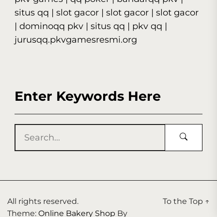
situs qq
|
slot gacor
|
slot gacor
|
slot gacor
|
dominoqq pkv
|
situs qq
|
pkv qq
|
jurusqq.pkvgamesresmi.org
Enter Keywords Here
All rights reserved.
To the Top
↑
Theme:
Online Bakery Shop
By