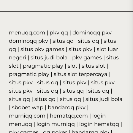
menuqq.com
|
pkv qq
|
dominoqq pkv
|
dominoqq pkv
|
situs qq
|
situs qq
|
situs
qq
|
situs pkv games
|
situs pkv
|
slot luar
negeri
|
situs judi bola
|
pkv games
|
situs
slot
|
pragmatic play
|
slot
|
situs slot
|
pragmatic play
|
situs slot terpercaya
|
situs pkv
|
situs qq
|
situs pkv
|
situs pkv
|
situs pkv
|
situs qq
|
situs qq
|
situs qq
|
situs qq
|
situs qq
|
situs qq
|
situs judi bola
|
sbobet wap
|
bandarqq pkv
|
murniqq.com
|
hematqq.com
|
login
menuqq
|
login murniqq
|
login hematqq
|
pkv games
|
qq poker
|
bandarqq pkv
|