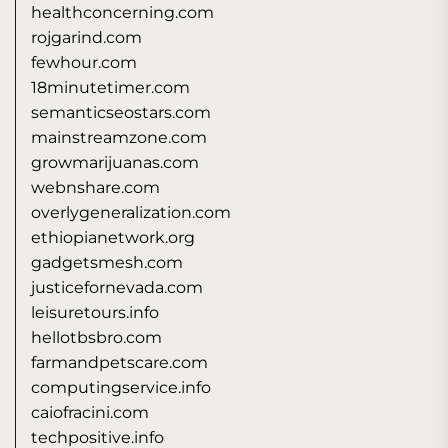
healthconcerning.com
rojgarind.com
fewhour.com
18minutetimer.com
semanticseostars.com
mainstreamzone.com
growmarijuanas.com
webnshare.com
overlygeneralization.com
ethiopianetwork.org
gadgetsmesh.com
justicefornevada.com
leisuretours.info
hellotbsbro.com
farmandpetscare.com
computingservice.info
caiofracini.com
techpositive.info