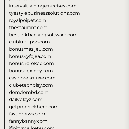
intervaltrainingexercises.com
tyestylebusinesssolutions.com
royalpoipet.com
thestaurant.com
bestlinktrackingsoftware.com
clublubupoo.com
bonusmazijeu.com
bonuskyfojea.com
bonuskorokee.com
bonusgexipoy.com
casinorelaxluxe.com
clubetechplay.com
domdombd.com
dailyplayz.com
getprocrackhere.com
fastinnews.com
fannybanny.com
ifinitymarketer.com