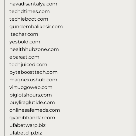
havadisantalya.com
techdtimes.com
techieboot.com
gundembalikesir.com
itechar.com
yesbold.com
healthhubzone.com
ebaraat.com
techjuiced.com
byteboosttech.com
magnexushub.com
virtuogoweb.com
biglotshours.com
buyliraglutide.com
onlinesafemeds.com
gyanibhandar.com
ufabetwarp.biz
ufabetclip.biz