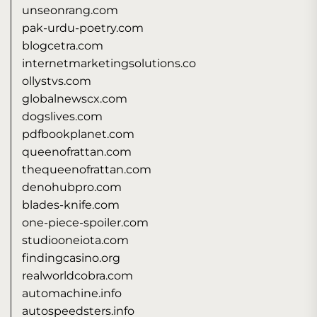
unseonrang.com
pak-urdu-poetry.com
blogcetra.com
internetmarketingsolutions.co
ollystvs.com
globalnewscx.com
dogslives.com
pdfbookplanet.com
queenofrattan.com
thequeenofrattan.com
denohubpro.com
blades-knife.com
one-piece-spoiler.com
studiooneiota.com
findingcasino.org
realworldcobra.com
automachine.info
autospeedsters.info