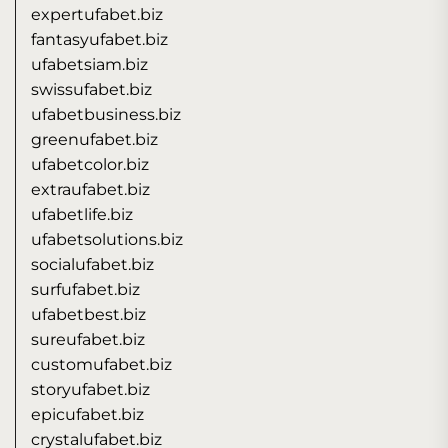
expertufabet.biz
fantasyufabet.biz
ufabetsiam.biz
swissufabet.biz
ufabetbusiness.biz
greenufabet.biz
ufabetcolor.biz
extraufabet.biz
ufabetlife.biz
ufabetsolutions.biz
socialufabet.biz
surfufabet.biz
ufabetbest.biz
sureufabet.biz
customufabet.biz
storyufabet.biz
epicufabet.biz
crystalufabet.biz