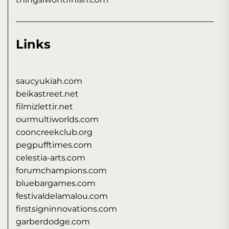
Links
saucyukiah.com
beikastreet.net
filmizlettir.net
ourmultiworlds.com
cooncreekclub.org
pegpufftimes.com
celestia-arts.com
forumchampions.com
bluebargames.com
festivaldelamalou.com
firstsigninnovations.com
garberdodge.com