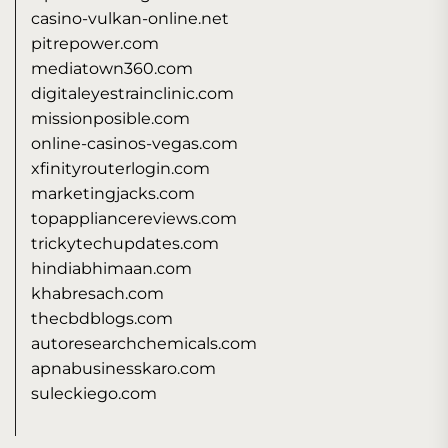
casino-vulkan-online.net
pitrepower.com
mediatown360.com
digitaleyestrainclinic.com
missionposible.com
online-casinos-vegas.com
xfinityrouterlogin.com
marketingjacks.com
topappliancereviews.com
trickytechupdates.com
hindiabhimaan.com
khabresach.com
thecbdblogs.com
autoresearchchemicals.com
apnabusinesskaro.com
suleckiego.com