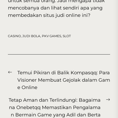
untuk semua orang. Jadi mengapa tidak
mencobanya dan lihat sendiri apa yang
membedakan situs judi online ini?
CASINO
,
JUDI BOLA
,
PKV GAMES
,
SLOT
Post
Previous
Temui Pikiran di Balik Kompasqq: Para
navigation
post:
Visioner Membuat Gejolak dalam Gam
e Online
Ne
Tetap Aman dan Terlindungi: Bagaima
pos
na Onebetqq Memastikan Pengalama
n Bermain Game yang Adil dan Berta