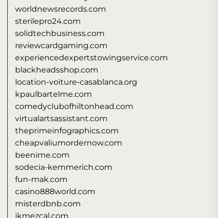
worldnewsrecords.com
sterilepro24.com
solidtechbusiness.com
reviewcardgaming.com
experiencedexpertstowingservice.com
blackheadsshop.com
location-voiture-casablanca.org
kpaulbartelme.com
comedyclubofhiltonhead.com
virtualartsassistant.com
theprimeinfographics.com
cheapvaliumordernow.com
beenime.com
sodecia-kemmerich.com
fun-mak.com
casino888world.com
misterdbnb.com
jkmezcal.com