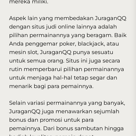
mereka miliki.
Aspek lain yang membedakan JuraganQQ
dengan situs judi online lainnya adalah
pilihan permainannya yang beragam. Baik
Anda penggemar poker, blackjack, atau
mesin slot, JuraganQQ punya sesuatu
untuk semua orang. Situs ini juga secara
rutin memperbarui pilihan permainannya
untuk menjaga hal-hal tetap segar dan
menarik bagi para pemainnya.
Selain variasi permainannya yang banyak,
JuraganQQ juga menawarkan sejumlah
bonus dan promosi untuk para
pemainnya. Dari bonus sambutan hingga