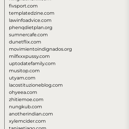
fivsport.com
templatedzine.com
lawinfoadvice.com
phenqdietplan.org
sumnercafe.com
dunetflix.com
movimientoindignados.org
milfxxxpussy.com
uptodatefamily.com
musitop.com
utyam.com
lacostituzioneblog.com
ohyeea.com
zhitiemoe.com
nungkub.com
anotherindian.com
xylemcider.com
taniaetiago.com