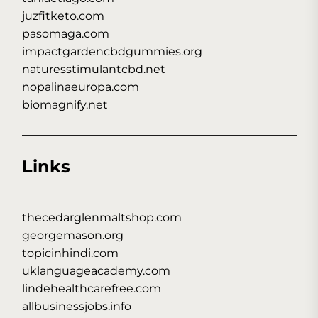
juzfitketo.com
pasomaga.com
impactgardencbdgummies.org
naturesstimulantcbd.net
nopalinaeuropa.com
biomagnify.net
Links
thecedarglenmaltshop.com
georgemason.org
topicinhindi.com
uklanguageacademy.com
lindehealthcarefree.com
allbusinessjobs.info